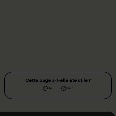
Magazine Paraplégie pour les bienfaiteurs
Magazine Paraplégie pour les bienfaiteurs
Cette page a-t-elle été utile ?
Ja
Nein