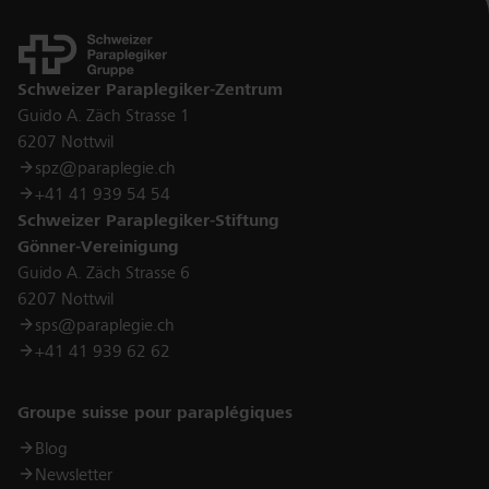
Kontakt
Schweizer Paraplegiker-Zentrum
Guido A. Zäch Strasse 1
6207 Nottwil
spz@paraplegie.ch
+41 41 939 54 54
Schweizer Paraplegiker-Stiftung
Gönner-Vereinigung
Guido A. Zäch Strasse 6
6207 Nottwil
sps@paraplegie.ch
+41 41 939 62 62
Links
Groupe suisse pour paraplégiques
Blog
Newsletter