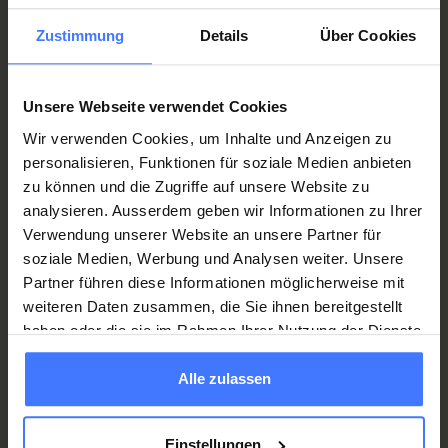
Zustimmung
Details
Über Cookies
Unsere Webseite verwendet Cookies
Wir verwenden Cookies, um Inhalte und Anzeigen zu
personalisieren, Funktionen für soziale Medien anbieten
Si vous avez des questions, n’hésitez
zu können und die Zugriffe auf unsere Website zu
pas à nous contacter.
analysieren. Ausserdem geben wir Informationen zu Ihrer
Verwendung unserer Website an unsere Partner für
soziale Medien, Werbung und Analysen weiter. Unsere
Partner führen diese Informationen möglicherweise mit
Christine Hamago
weiteren Daten zusammen, die Sie ihnen bereitgestellt
Responsable Service Center
haben oder die sie im Rahmen Ihrer Nutzung der Dienste
sps@paraplegie.ch
gesammelt haben.
T.
+41 41 939 62 62
Alle zulassen
Einstellungen