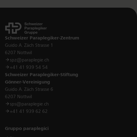
Kontakt
Schweizer Paraplegiker-Zentrum
Guido A. Zäch Strasse 1
6207 Nottwil
spz@paraplegie.ch
+41 41 939 54 54
Schweizer Paraplegiker-Stiftung
Gönner-Vereinigung
Guido A. Zäch Strasse 6
6207 Nottwil
sps@paraplegie.ch
+41 41 939 62 62
Links
Gruppo paraplegici