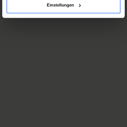
90
Einstellungen
CHF / anno
Affiliazione coppie e famiglie
Genitore con figli: 45 CHF all’anno
Aderire ora
1000
CHF / una tantum, per persona
Affiliazione permanente
Non importa in quale parte del mondo viviate e quale
sia la vostra situazione di vita: i vostri vantaggi non
hanno scadenza, durano per sempre.
Aderire ora