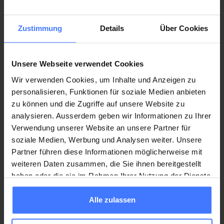
durante la quale è utile approfondire il tipo di mal di testa, le
relative correlazioni e i possibili approcci fisioterapeutici per il
Zustimmung
Details
Über Cookies
trattamento. Sulla base di un approccio interdisciplinare vanno
messe in rilievo le ripercussioni che lo stress e un modificato
ritmo del sonno possono avere sui dolori, al fine di integrare
Unsere Webseite verwendet Cookies
eventualmente ulteriori terapie di sostegno psicologico.
Wir verwenden Cookies, um Inhalte und Anzeigen zu
personalisieren, Funktionen für soziale Medien anbieten
zu können und die Zugriffe auf unsere Website zu
Diventare membri
analysieren. Ausserdem geben wir Informationen zu Ihrer
Verwendung unserer Website an unsere Partner für
soziale Medien, Werbung und Analysen weiter. Unsere
45
CHF / anno
Partner führen diese Informationen möglicherweise mit
weiteren Daten zusammen, die Sie ihnen bereitgestellt
Affiliazione singola
haben oder die sie im Rahmen Ihrer Nutzung der Dienste
gesammelt haben.
Aderire ora
Alle zulassen