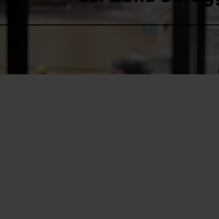
Nadia Bianda è in sedia a 
sono momenti in cui fa fati
abbattere. In veste di Peer
svizzero per paraplegici (
una situazione simile alla
ostacoli.