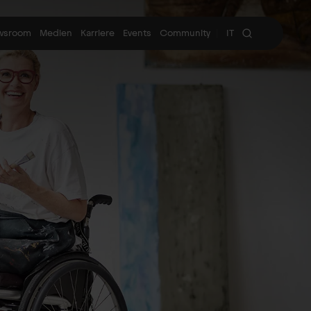
wsroom
Medien
Karriere
Events
Community
IT
|