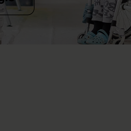
rotelle dopo un incidente in moto. Ancora oggi ci
ca ad accettare il suo destino, ma non si lascia
 Counsellor (consulente tra pari) presso il Centro
CSP) vuole infondere coraggio a coloro che vivono
 sua. Ha l’argento vivo addosso e non conosce