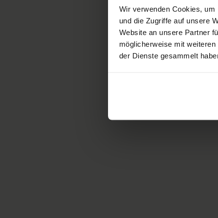
Wir verwenden Cookies, um I
und die Zugriffe auf unsere
Website an unsere Partner fü
möglicherweise mit weiteren
der Dienste gesammelt habe
Nadia Dell’Oro, soprannominata da tu
Non conosce osta
Carica di energia, Giordi non
aperto, sostiene altre per