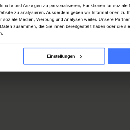
nhalte und Anzeigen zu personalisieren, Funktionen für soziale
 Website zu analysieren. Ausserdem geben wir Informationen zu 
r soziale Medien, Werbung und Analysen weiter. Unsere Partner
 Daten zusammen, die Sie ihnen bereitgestellt haben oder die s
n.
Einstellungen
tti «Giordi», è la nuova ambasciatrice della campagna «Non per colpa mia.
coli
 conosce ostacoli.
Con il suo modo di fare positivo e
sone para e tetraplegiche come consulente alla pari