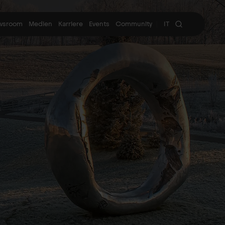
wsroom
Medien
Karriere
Events
Community
IT
|