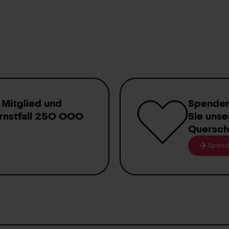
ranzisca.beck@paraplegie.ch
.
+41 41 939 62 66
 Mitglied
und
Spende
rnstfall
250 000
Sie unse
Quersch
Spend