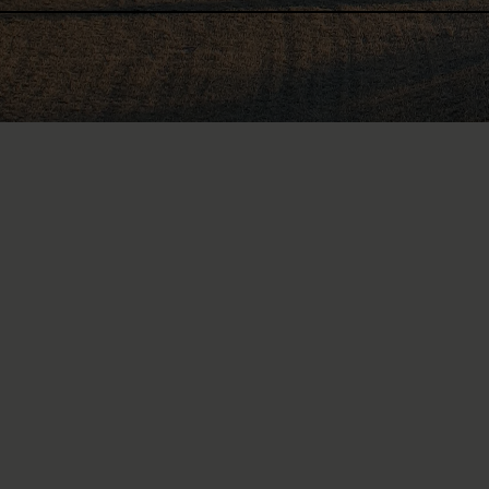
Essendo un’organizzazione 
per paraplegici non riceve
alle persone con lesione 
private. In linea di massi
vostro lascito: eredità e las
Quando scrivete il vostro test
dalla legge. Queste ultime reg