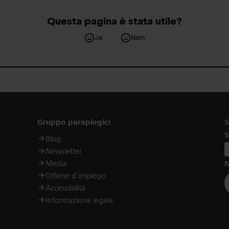
Questa pagina è stata utile?
Ja
Nein
Links
Gruppo paraplegici
S
S
Blog
Newsletter
Media
N
Offerte d'impiego
Accessibilità
Informazione legale