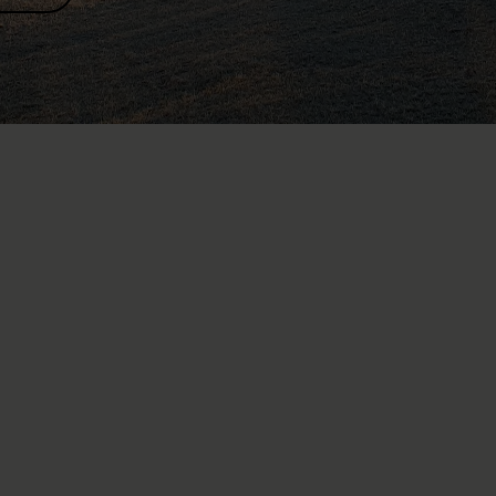
privata di pubblica utilità, la Fondazione svizzera
 alcuna sovvenzione statale per le sue prestazioni
midollare e quindi dipende interamente da donazioni
ma sono due i modi che vi permettono di eseguire il
citi.
amento, è necessario che ripsettiate le direttive imposte
olano chi ha diritto all’eredità e il minimo che dovete