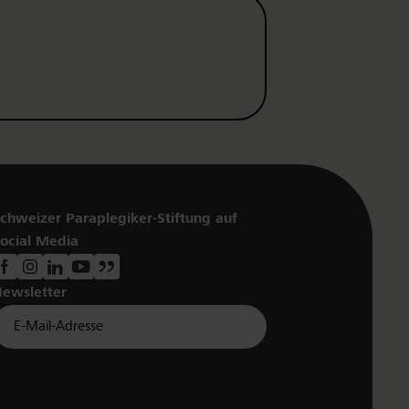
chweizer Paraplegiker-Stiftung auf
ocial Media
ewsletter
Für Newsletter der Paraplegiker Stiftung anmelden
Email *