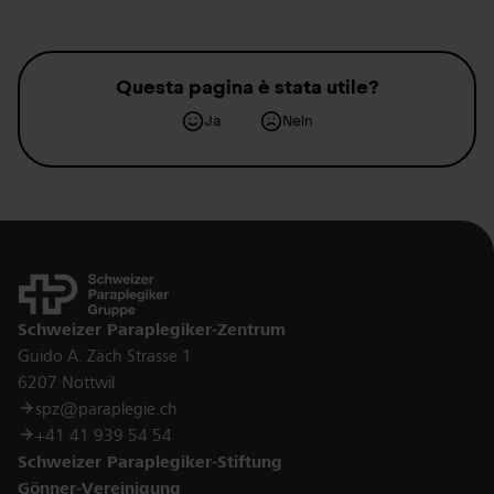
tetraplegiche abbiano bisogno di essere aiutati. È per
loro che ho raccolto questi fondi.»
Questa pagina è stata utile?
Ja
Nein
Kontakt
Schweizer Paraplegiker-Zentrum
Guido A. Zäch Strasse 1
6207 Nottwil
spz@paraplegie.ch
+41 41 939 54 54
Schweizer Paraplegiker-Stiftung
Gönner-Vereinigung