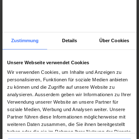
Contact sport en fauteuil roulant
rehabilitationstechnik@orthotec.ch
Zustimmung
Details
Über Cookies
T.
+41 41 939 56 10
Unsere Webseite verwendet Cookies
Wir verwenden Cookies, um Inhalte und Anzeigen zu
personalisieren, Funktionen für soziale Medien anbieten
Promotion du sport
zu können und die Zugriffe auf unsere Website zu
analysieren. Ausserdem geben wir Informationen zu Ihrer
Verwendung unserer Website an unsere Partner für
soziale Medien, Werbung und Analysen weiter. Unsere
Rabais de 10 % sur les moyens
Partner führen diese Informationen möglicherweise mit
auxiliaires de sport
weiteren Daten zusammen, die Sie ihnen bereitgestellt
Promotion du sport
haben oder die sie im Rahmen Ihrer Nutzung der Dienste