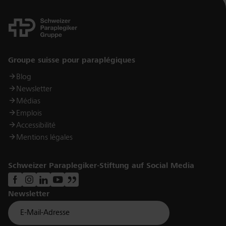
Links
Groupe suisse pour paraplégiques
Blog
Newsletter
Médias
Emplois
Accessibilité
Mentions légales
Schweizer Paraplegiker-Stiftung auf Social Media
Newsletter
Für Newsletter der Paraplegiker Stiftung anmelden
Email *