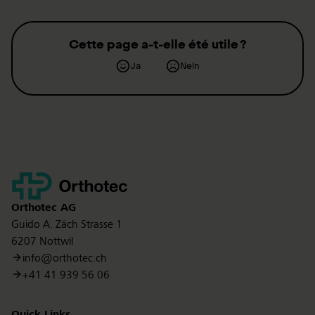
Cette page a-t-elle été utile ?
Ja
Nein
Kontakt
Orthotec
AG
Guido A. Zäch Strasse 1
6207 Nottwil
info@orthotec.ch
+41 41 939 56 06
Quick Links