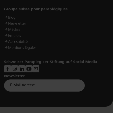
Links
Groupe suisse pour paraplégiques
Blog
Newsletter
Médias
Emplois
Accessibilité
Mentions légales
Schweizer Paraplegiker-Stiftung auf Social Media
Newsletter
Für Newsletter der Paraplegiker Stiftung anmelden
Email *