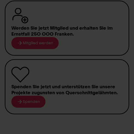
Fabriqué par procédé
Prepreg
Délai de livraison
Werden Sie jetzt Mitglied
und erhalten Sie im
Ernstfall
250 000 Franken
.
sur demande
Mitglied werden
Prix
CHF 2’560.–
hors TVA et transport
Spenden
Sie jetzt und unterstützen Sie unsere
D’ailleurs
:
Toutes les sportives et tous les sportifs
Projekte zugunsten von
Querschnittgelähmten
.
en fauteuil roulant bénéficient d'une remise de
Spenden
10%
Commander