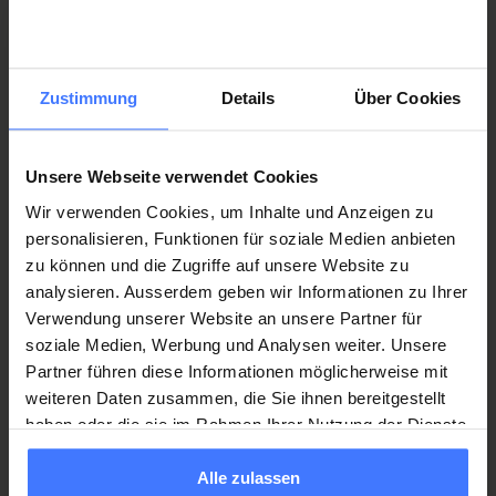
Les roues avant et arrière ainsi que les mains-
courantes ne sont pas incluses dans le prix de base.
Zustimmung
Details
Über Cookies
Il existe différentes options. C’est pourquoi elles font
La roue
aéro
haute performance
l’objet d’une offre séparée.
Angle de carrossage des roues : 11°
Unsere Webseite verwendet Cookies
Roues arrière : nous recommandons l’équipement
Wir verwenden Cookies, um Inhalte und Anzeigen zu
avec
Swiss Side Hadron
pour OT FOXX
personalisieren, Funktionen für soziale Medien anbieten
Roue avant : Corima ou autres options
zu können und die Zugriffe auf unsere Website zu
analysieren. Ausserdem geben wir Informationen zu Ihrer
Verwendung unserer Website an unsere Partner für
Détails de la roue Swiss Side Hadron pour OT FOXX
Système de freinage et de direction
soziale Medien, Werbung und Analysen weiter. Unsere
Partner führen diese Informationen möglicherweise mit
Unité de direction montée de manière à offrir un
Roues arrière
weiteren Daten zusammen, die Sie ihnen bereitgestellt
maximum en aérodynamique, avec ressort de
haben oder die sie im Rahmen Ihrer Nutzung der Dienste
direction à optimisation aérodynamique
Swiss
Side
Hadron en carbone, optimisation
gesammelt haben.
Commander
Freins sur jante
aérodynamique spéciale pour l’OT FOXX
Alle zulassen