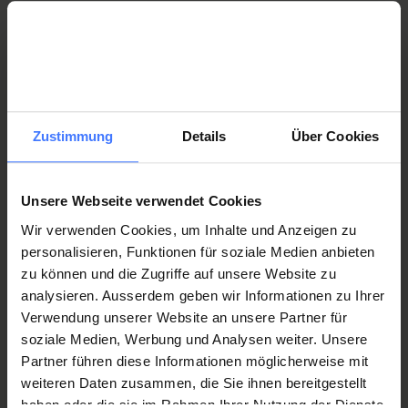
Publikationsliste Schweizer Paraplegiker-Forschung
2013
(
PDF
,
39.45 KB
)
Publikationsliste Schweizer Paraplegiker-Forschung
2012
(
PDF
,
55.04 KB
)
Zustimmung
Details
Über Cookies
Publikationsliste Schweizer Paraplegiker-Forschung
Unsere Webseite verwendet Cookies
2011
(
PDF
,
61.91 KB
)
Wir verwenden Cookies, um Inhalte und Anzeigen zu
personalisieren, Funktionen für soziale Medien anbieten
Publikationsliste Schweizer Paraplegiker-Forschung
zu können und die Zugriffe auf unsere Website zu
2010
(
PDF
,
42.10 KB
)
analysieren. Ausserdem geben wir Informationen zu Ihrer
Verwendung unserer Website an unsere Partner für
soziale Medien, Werbung und Analysen weiter. Unsere
Publikationsliste Schweizer Paraplegiker-Forschung
Partner führen diese Informationen möglicherweise mit
2009
(
PDF
,
34.51 KB
)
weiteren Daten zusammen, die Sie ihnen bereitgestellt
haben oder die sie im Rahmen Ihrer Nutzung der Dienste