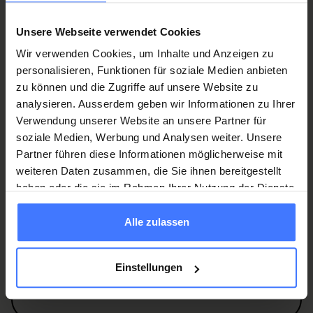
Mitglied werden
Unsere Webseite verwendet Cookies
Wir verwenden Cookies, um Inhalte und Anzeigen zu
personalisieren, Funktionen für soziale Medien anbieten
zu können und die Zugriffe auf unsere Website zu
analysieren. Ausserdem geben wir Informationen zu Ihrer
Spenden
Sie jetzt und unterstützen Sie unsere
Verwendung unserer Website an unsere Partner für
Projekte zugunsten von
Querschnittgelähmten
.
soziale Medien, Werbung und Analysen weiter. Unsere
Spenden
Partner führen diese Informationen möglicherweise mit
weiteren Daten zusammen, die Sie ihnen bereitgestellt
haben oder die sie im Rahmen Ihrer Nutzung der Dienste
gesammelt haben.
Alle zulassen
Einstellungen
Was this page helpful?
Ja
Nein