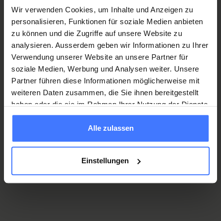
Wir verwenden Cookies, um Inhalte und Anzeigen zu
personalisieren, Funktionen für soziale Medien anbieten
zu können und die Zugriffe auf unsere Website zu
Novità, eventi e storie
analysieren. Ausserdem geben wir Informationen zu Ihrer
Verwendung unserer Website an unsere Partner für
Festeggiamo il nostro 50° anniversario.
Da 50 anni la
soziale Medien, Werbung und Analysen weiter. Unsere
Fondazione svizzera per paraplegici (FSP) si adopera per creare
Partner führen diese Informationen möglicherweise mit
un mondo in cui le persone con una lesione midollare
weiteren Daten zusammen, die Sie ihnen bereitgestellt
possano condurre una vita autodeterminata e godere della
haben oder die sie im Rahmen Ihrer Nutzung der Dienste
migliore salute possibile. Ciò che iniziò con la visione di Guido
gesammelt haben.
Alle zulassen
A. Zäch è oggi un insieme composto da più di 2000
collaboratori di oltre 100 professioni che giorno dopo giorno
lavorano con dedizione per migliorare radicalmente le
Einstellungen
condizioni di vita delle persone mielolese.