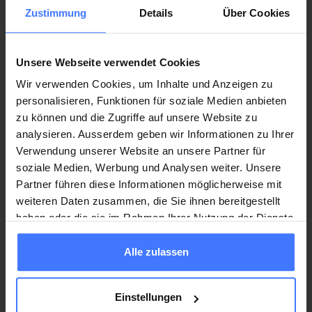
all’avanguardia della Clinica di Nottwil.
utilizzate per determinati progetti di sviluppo e di
Zustimmung
Details
Über Cookies
innovazione perseguendo sempre l’obiettivo di
conseguire benefici possibilmente diretti per le persone
Werden Sie jetzt Mitglied
und erhalten Sie im
colpite da lesione midollare.
Unsere Webseite verwendet Cookies
Desidero fare una donazione
Ernstfall
250 000 Franken
.
Wir verwenden Cookies, um Inhalte und Anzeigen zu
Mitglied werden
personalisieren, Funktionen für soziale Medien anbieten
zu können und die Zugriffe auf unsere Website zu
Desidero ricevere ulteriori informazioni
analysieren. Ausserdem geben wir Informationen zu Ihrer
Verwendung unserer Website an unsere Partner für
soziale Medien, Werbung und Analysen weiter. Unsere
Partner führen diese Informationen möglicherweise mit
Spenden
Sie jetzt und unterstützen Sie unsere
weiteren Daten zusammen, die Sie ihnen bereitgestellt
Projekte zugunsten von
Querschnittgelähmten
.
haben oder die sie im Rahmen Ihrer Nutzung der Dienste
Spenden
gesammelt haben.
Alle zulassen
Einstellungen