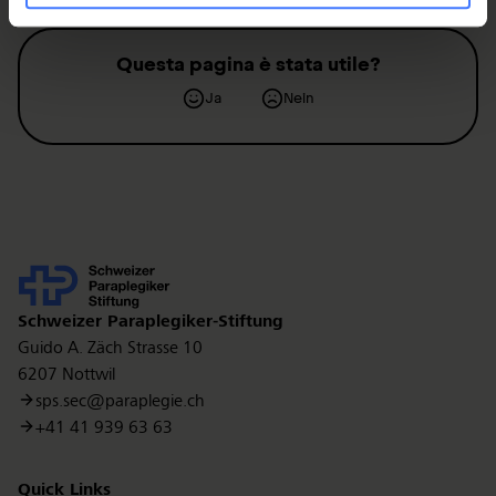
Questa pagina è stata utile?
Ja
Nein
Kontakt
Schweizer Paraplegiker-Stiftung
Guido A. Zäch Strasse 10
6207 Nottwil
sps.sec@paraplegie.ch
+41 41 939 63 63
Quick Links