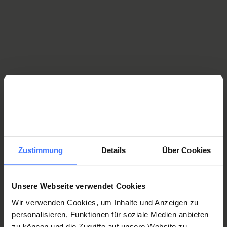
Kontakt
Schweizer Paraplegiker-Zentrum
spz@paraplegie.ch
T.
+41 41 939 54 54
Zustimmung
Details
Über Cookies
Unsere Webseite verwendet Cookies
Wir verwenden Cookies, um Inhalte und Anzeigen zu
personalisieren, Funktionen für soziale Medien anbieten
zu können und die Zugriffe auf unsere Website zu