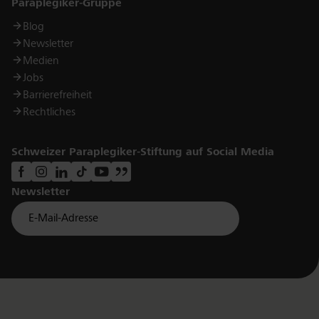
Links
Paraplegiker-Gruppe
Blog
Newsletter
Medien
Jobs
Barrierefreiheit
Rechtliches
Schweizer Paraplegiker-Stiftung auf Social Media
Newsletter
Für Newsletter der Paraplegiker Stiftung anmelden
Email *