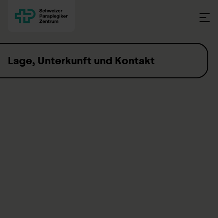
Skip to content
Lage, Unterkunft und Kontakt
Anfahrt mit dem Auto
Das Schweizer Paraplegiker-Zentrum (SPZ) liegt
verkehrsgünstig nahe der Autobahn A2 (Basel–Luzern),
Ausfahrt Sursee/Geuensee. Folgen Sie ab der
Ausfahrt
Sursee
den
Schildern zum Schweizer Paraplegiker-
Zentrum Nottwil
. Das SPZ ist am besten über das Parkhaus