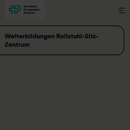
Skip to content
Weiterbildungen Rollstuhl-Sitz-
Zentrum
Kontakt / Informationen
Sekretariat Therapien
therapien.spz@paraplegie.ch