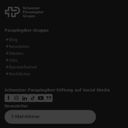
Links
Paraplegiker-Gruppe
Blog
Newsletter
Medien
Jobs
Barrierefreiheit
Rechtliches
Schweizer Paraplegiker-Stiftung auf Social Media
Newsletter
Für Newsletter der Paraplegiker Stiftung anmelden
Email *