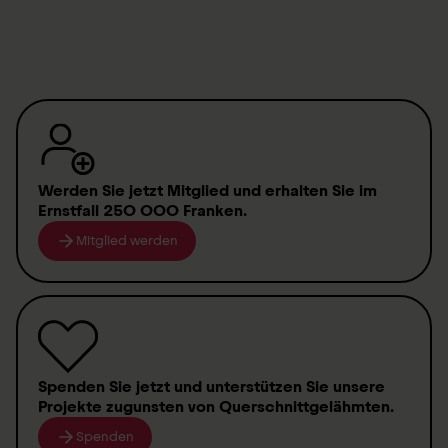
T.
+41 41 939 51 51
Öffnungszeiten Sekretariat
Montag bis Donnerstag:
07.30 - 12.00 Uhr
13.00 - 17.00 Uhr
Werden Sie jetzt Mitglied
und erhalten Sie im
Ernstfall
250 000 Franken
.
Freitag:
Mitglied werden
07.30 - 12.00 Uhr
13.00 - 16.00 Uhr
Spenden
Sie jetzt und unterstützen Sie unsere
Projekte zugunsten von
Querschnittgelähmten
.
Spenden