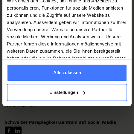
Wir verwenden Cookies, um Inhalte und Anzeigen zu
spz@paraplegie.ch
personalisieren, Funktionen für soziale Medien anbieten
+41 41 939 54 54
zu können und die Zugriffe auf unsere Website zu
analysieren. Ausserdem geben wir Informationen zu Ihrer
Quick Links
Verwendung unserer Website an unsere Partner für
soziale Medien, Werbung und Analysen weiter. Unsere
Informationen für Patientinnen und Patienten
Partner führen diese Informationen möglicherweise mit
Informationen für Besuchende
weiteren Daten zusammen, die Sie ihnen bereitgestellt
Zuweisende
haben oder die sie im Rahmen Ihrer Nutzung der Dienste
Medizinisches Angebot
gesammelt haben.
Ärzteschaft im SPZ
Alle zulassen
Aus- und Weiterbildung
Soziale und berufliche Integration
Forschung
Einstellungen
Qualität und Ergebnisse
Über das SPZ
Schweizer Paraplegiker-Zentrum auf Social Media