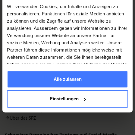
Guido A. Zäch-Strasse 1
Wir verwenden Cookies, um Inhalte und Anzeigen zu
6207 Nottwil
personalisieren, Funktionen für soziale Medien anbieten
spz@paraplegie.ch
zu können und die Zugriffe auf unsere Website zu
+41 41 939 54 54
analysieren. Ausserdem geben wir Informationen zu Ihrer
Verwendung unserer Website an unsere Partner für
Quick Links
soziale Medien, Werbung und Analysen weiter. Unsere
Partner führen diese Informationen möglicherweise mit
Informationen für Patientinnen und Patienten
weiteren Daten zusammen, die Sie ihnen bereitgestellt
Informationen für Besuchende
haben oder die sie im Rahmen Ihrer Nutzung der Dienste
Zuweisende
gesammelt haben.
Medizinisches Angebot
Alle zulassen
Ärzteschaft im SPZ
Aus- und Weiterbildung
Soziale und berufliche Integration
Einstellungen
Forschung
Qualität und Ergebnisse
Über das SPZ