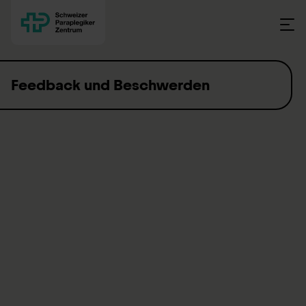
Skip to content
Feedback und Beschwerden
Mit Ihrer Rückmeldung helfen Sie uns, besser zu werden.
Wir freuen uns über Ihr Lob und Ihre
Verbesserungsvorschläge