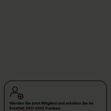
Heures d’ouverture du secrétariat
Du lundi au jeudi :
8 h - 12 h
13.30 h - 17 h
Vendredi :
8 h - 12 h
13.30 h - 16 h
Werden Sie jetzt Mitglied
und erhalten Sie im
Ernstfall
250 000 Franken
.