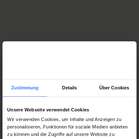
Responsable Conseils sociaux - Assistante sociale
BSc
beratung.spz@paraplegie.ch
T.
+41 41 939 58 20
Renata Brem
Assistante sociale BSc
beratung.spz@paraplegie.ch
T.
+41 41 939 58 20
Zustimmung
Details
Über Cookies
Vanessa Burkard
Assistante sociale BSc
Unsere Webseite verwendet Cookies
beratung.spz@paraplegie.ch
Wir verwenden Cookies, um Inhalte und Anzeigen zu
T.
+41 41 939 58 20
personalisieren, Funktionen für soziale Medien anbieten
zu können und die Zugriffe auf unsere Website zu