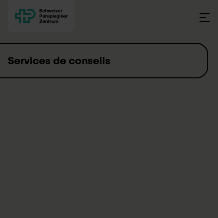
Skip to content
Services de conseils
Faire une rééducation signifie qu’une
personne doit faire face à une nouvelle
situation après une maladie ou un
accident et qu’elle retrouve son
quotidien dans de nouvelles conditions.