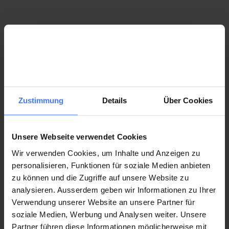
stefan.staubli@paraplegie.ch
T.
+41 41 939 57 90
Secrétariat ParaWork et ParaWG
Lire l'interview avec Stefan Staubli
Priska Bregy
Zustimmung
Details
Über Cookies
Responsable ParaWork et ParaWG
priska.brgey@paraplegie.ch
Notre équipe
T.
+41 41 939 58 01
Unsere Webseite verwendet Cookies
Nous formons une équipe compétente et interdisciplinaire
Wir verwenden Cookies, um Inhalte und Anzeigen zu
personalisieren, Funktionen für soziale Medien anbieten
composée de spécialistes expérimentés. Les collaborateurs de
Julia Föhn
zu können und die Zugriffe auf unsere Website zu
l’équipe ParaWork, du secrétariat et des services de conseils
Responsable ParaWork et ParaWG
analysieren. Ausserdem geben wir Informationen zu Ihrer
soutiennent activement les patients dans leur démarche de
julia.foehn@paraplegie.ch
Verwendung unserer Website an unsere Partner für
réinsertion sociale et professionnelle/scolaire. Nous conseillons,
T.
+41 41 939 58 06
soziale Medien, Werbung und Analysen weiter. Unsere
soutenons, encourageons et accompagnons les patientes et
Partner führen diese Informationen möglicherweise mit