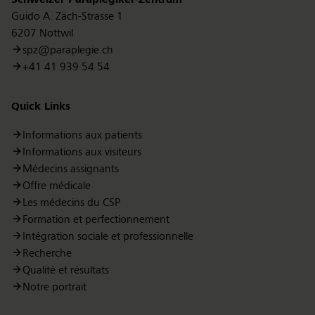
Schweizer Paraplegiker-Zentrum
Guido A. Zäch-Strasse 1
6207 Nottwil
Jasmine Steffen
spz@paraplegie.ch
Responsable Services de conseils
+41 41 939 54 54
jasmine.steffen@paraplegie.ch
T.
+41 939 58 25
Quick Links
Informations aux patients
Informations aux visiteurs
Médecins assignants
Offre médicale
Les médecins du CSP
Formation et perfectionnement
Intégration sociale et professionnelle
Recherche
Qualité et résultats
Notre portrait