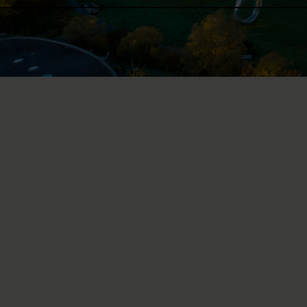
L’adresse de choi
dos
Le Centre suisse des paraplég
présentant des douleurs, des 
étendue, notre infrastructure
personnel spécialisé sont idé
problèmes.