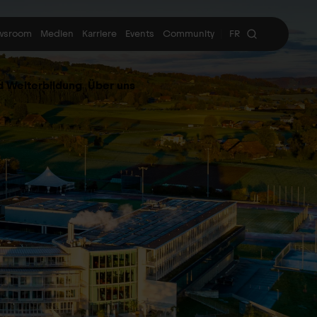
wsroom
Medien
Karriere
Events
Community
FR
|
d Weiterbildung
Über uns