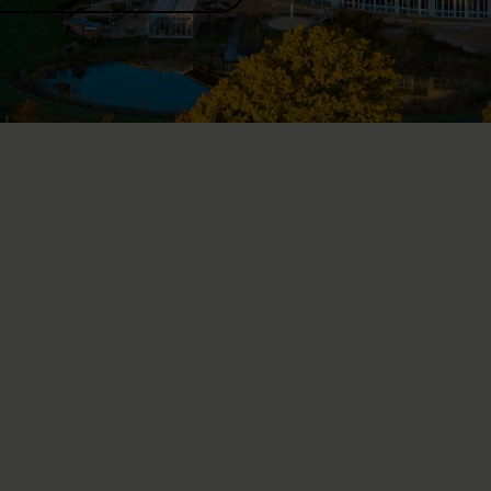
x pour les personnes souffrant du
iques est l’adresse de choix pour vos patientes et patients
pathologies ou des blessures médullaires. Notre offre
 et surtout la collaboration interprofessionnelle de notre
ales pour un diagnostic et un traitement axés sur les