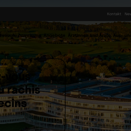
Skip to content
Kontakt
Ne
 Besuch
Zuweisung
Angebote
Ärztinnen und Ärzte
Aus- un
z-vous
 rachis
ecins