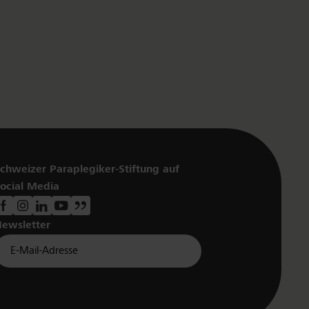
chweizer Paraplegiker-Stiftung auf
ocial Media
ewsletter
Für Newsletter der Paraplegiker Stiftung anmelden
Email *