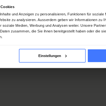
 Cookies
nhalte und Anzeigen zu personalisieren, Funktionen für soziale
 Website zu analysieren. Ausserdem geben wir Informationen zu 
r soziale Medien, Werbung und Analysen weiter. Unsere Partner
 Daten zusammen, die Sie ihnen bereitgestellt haben oder die s
n.
Einstellungen
ecrétariat de la chirurgie spinale
irbelsaeulenchirurgie@paraplegie.ch
.
+41 41 939 57 88