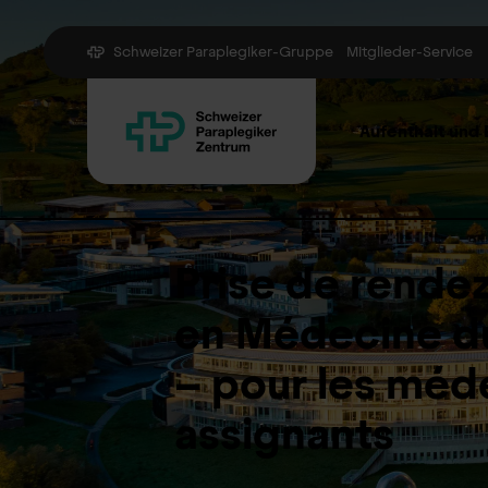
Schweizer Paraplegiker-Gruppe
Mitglieder-Service
Aufenthalt und
Prise de rende
en Médecine du
– pour les méd
assignants