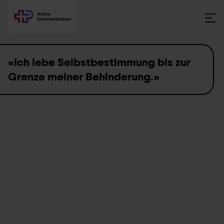
Skip to content
«Ich lebe Selbstbestimmung bis zur
Grenze meiner Behinderung.»
«Ich geniesse es,
selbständig zu sein und
selber zu bestimmen!»
Daniel Rickenbacher, UK Referent