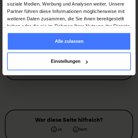
soziale Medien, Werbung und Analysen weiter. Unsere
Mitglied werden
Partner führen diese Informationen möglicherweise mit
weiteren Daten zusammen, die Sie ihnen bereitgestellt
haben oder die sie im Rahmen Ihrer Nutzung der Dienste
gesammelt haben.
Alle zulassen
Spenden
Sie jetzt und unterstützen Sie unsere
Projekte zugunsten von
Querschnittgelähmten
.
Einstellungen
Spenden
War diese Seite hilfreich?
Ja
Nein