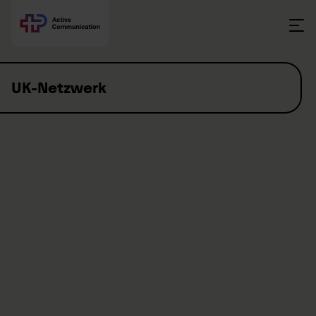
Skip to content
UK-Netzwerk
Das UK-Netzwerk bietet regionale Plattformen für Unterstützte
Kommunikation, welche den Austausch und die
Zusammenarbeit über alle Lebensbereiche unterstützen.