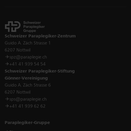
Kontakt
Schweizer Paraplegiker-Zentrum
Guido A. Zäch Strasse 1
6207 Nottwil
spz@paraplegie.ch
+41 41 939 54 54
Schweizer Paraplegiker-Stiftung
Gönner-Vereinigung
Guido A. Zäch Strasse 6
6207 Nottwil
sps@paraplegie.ch
+41 41 939 62 62
Links
Paraplegiker-Gruppe