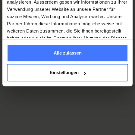
analysieren. Ausserdem geben wir Informationen zu Ihrer
Montag
Verwendung unserer Website an unsere Partner für
Geschlossen
soziale Medien, Werbung und Analysen weiter. Unsere
Dienstag - Sonntag
Partner führen diese Informationen möglicherweise mit
Eintritt und Kosten
10:00 - 17:00
weiteren Daten zusammen, die Sie ihnen bereitgestellt
haben oder die sie im Rahmen Ihrer Nutzung der Dienste
Besondere Öffnungszeiten
gesammelt haben.
01.08.2026 - Nationalfeiertag - Geschlossen
Alle zulassen
Der individuelle und der betreute Besuch sind
24.12.2026 - 04.01.2027 - Betriebsferien
kostenlose
Angebote der Schweizer Paraplegiker-
Essen und Trinken
Stiftung.
Einstellungen
29.03.2027 - Ostermontag - Geschlossen
17.05.2027 - Pfingstmontag - Geschlossen
Lassen Sie sich bei einem Besuch im
Schweizer Paraplegiker-Zentrum
kulinarisch verwöhnen.
Mehr