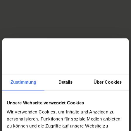
Schreiben Sie eine Vertiefungsarbeit über das Thema
Querschnittlähmung? Sind Sie auf der Suche nach einer
Rollstuhlfahrerin oder einem Rollstuhlfahrer für ein
ParaForum-Shop
Interview?
Mehr Informationen
Wir bieten im Foyer des Besuchszentrums ein Sortiment
aus sinnvollen Produkten. Als Erinnerung an den Besuch
Informationen
bei uns oder als Geschenk.
Mehr Informationen
Zustimmung
Details
Über Cookies
Unsere Webseite verwendet Cookies
Öffnungszeiten
Wir verwenden Cookies, um Inhalte und Anzeigen zu
personalisieren, Funktionen für soziale Medien anbieten
zu können und die Zugriffe auf unsere Website zu