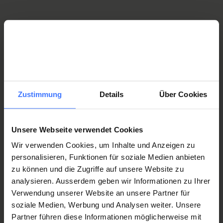
Our guide to wills
Our guide to wills contains everything you need to know
about wills. Organise your estate and don’t leave anything to
Zustimmung
Details
Über Cookies
chance.
Unsere Webseite verwendet Cookies
Request the guide to wills now
Wir verwenden Cookies, um Inhalte und Anzeigen zu
personalisieren, Funktionen für soziale Medien anbieten
zu können und die Zugriffe auf unsere Website zu
analysieren. Ausserdem geben wir Informationen zu Ihrer
Enquiries and contact
Verwendung unserer Website an unsere Partner für
soziale Medien, Werbung und Analysen weiter. Unsere
Partner führen diese Informationen möglicherweise mit