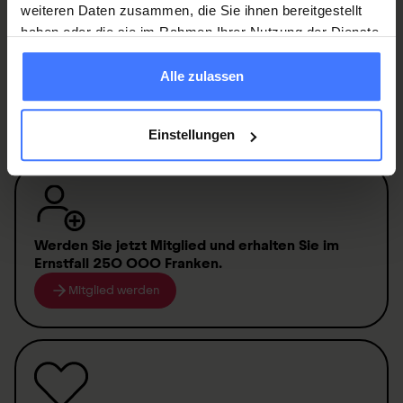
weiteren Daten zusammen, die Sie ihnen bereitgestellt
Franzisca Beck
haben oder die sie im Rahmen Ihrer Nutzung der Dienste
Head of Fundraising
gesammelt haben.
franzisca.beck@paraplegie.ch
Alle zulassen
T.
+41 41 939 62 66
Einstellungen
Werden Sie jetzt Mitglied
und erhalten Sie im
Ernstfall
250 000 Franken
.
Mitglied werden