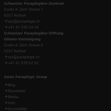
Schweizer Paraplegiker-Zentrum
Guido A. Zäch Strasse 1
6207 Nottwil
spz@paraplegie.ch
+41 41 939 54 54
Schweizer Paraplegiker-Stiftung
Gönner-Vereinigung
Guido A. Zäch Strasse 6
6207 Nottwil
sps@paraplegie.ch
+41 41 939 62 62
Links
Swiss Paraplegic Group
Blog
Newsletter
Media
Jobs
Accessibility