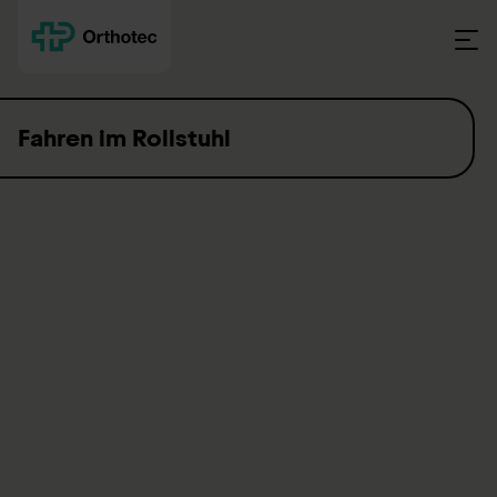
Skip to content
Fahren im Rollstuhl
Autofahren im Rollstuhl sitzend
Personen, die sitzend im Rollstuhl befördert werden oder
selber fahren, sind entsprechend zu sichern. Das Einsteigen in
einen Kleinbus oder Rollstuhltransporter ist mit Auffahrrampen
oder mit einer Hebebühne möglich. Der Rollstuhl wird am
Fahrzeugboden fixiert. Die Person im Rollstuhl wird mit einer