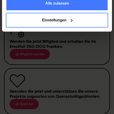
Alle zulassen
Einstellungen
Werden Sie jetzt Mitglied
und erhalten Sie im
Ernstfall
250 000 Franken
.
Mitglied werden
Spenden
Sie jetzt und unterstützen Sie unsere
Projekte zugunsten von
Querschnittgelähmten
.
Spenden