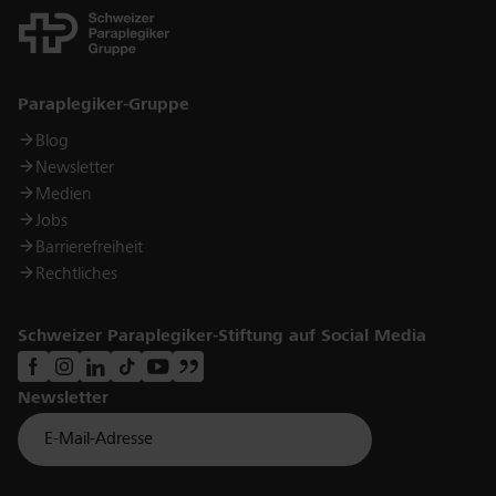
Links
Paraplegiker-Gruppe
Blog
Newsletter
Medien
Jobs
Barrierefreiheit
Rechtliches
Schweizer Paraplegiker-Stiftung auf Social Media
Newsletter
Für Newsletter der Paraplegiker Stiftung anmelden
Email *