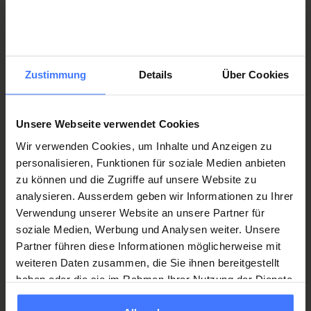
Kontaktieren Sie uns, wir beraten Sie
Zustimmung
Details
Über Cookies
gerne.
Unsere Webseite verwendet Cookies
Wir verwenden Cookies, um Inhalte und Anzeigen zu
Orthopädietechnik
personalisieren, Funktionen für soziale Medien anbieten
orthopaedietechnik@orthotec.ch
T.
+41 41 939 56 00
zu können und die Zugriffe auf unsere Website zu
analysieren. Ausserdem geben wir Informationen zu Ihrer
Verwendung unserer Website an unsere Partner für
soziale Medien, Werbung und Analysen weiter. Unsere
Partner führen diese Informationen möglicherweise mit
Für Sie auch interessant
weiteren Daten zusammen, die Sie ihnen bereitgestellt
haben oder die sie im Rahmen Ihrer Nutzung der Dienste
gesammelt haben.