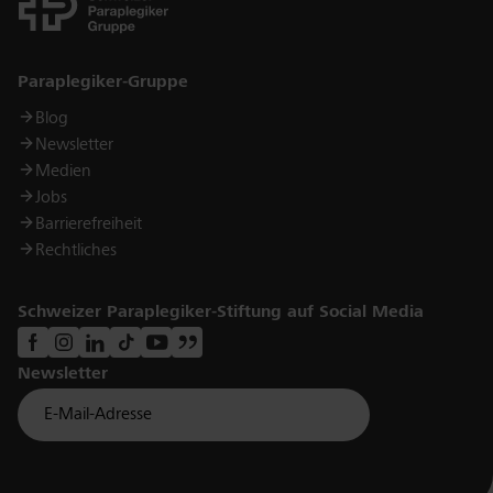
Links
Paraplegiker-Gruppe
Blog
Newsletter
Medien
Jobs
Barrierefreiheit
Rechtliches
Schweizer Paraplegiker-Stiftung auf Social Media
Newsletter
Für Newsletter der Paraplegiker Stiftung anmelden
Email *