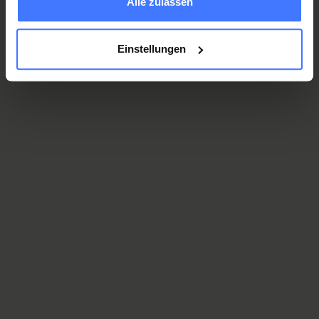
Alle zulassen
Individuelle Positionierungshilfen und Liegeschalen
Einstellungen
Geh- und Stehhilfen
Individuelle Sitz- und Rückenbettungen
Verordnungen
Leistungen und Anmeldung Hilfsmittel der AHV
Leistungen und Anmeldung Hilfsmittel der IV