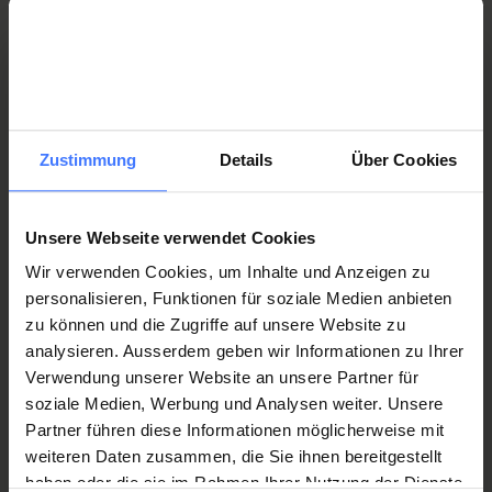
Orthopädietechnik
orthopaedietechnik@orthotec.ch
T.
+41 41 939 56 00
Zustimmung
Details
Über Cookies
Unsere Webseite verwendet Cookies
Für Sie auch interessant
Wir verwenden Cookies, um Inhalte und Anzeigen zu
personalisieren, Funktionen für soziale Medien anbieten
zu können und die Zugriffe auf unsere Website zu
Orthesen
analysieren. Ausserdem geben wir Informationen zu Ihrer
Verwendung unserer Website an unsere Partner für
Prothesen
soziale Medien, Werbung und Analysen weiter. Unsere
Partner führen diese Informationen möglicherweise mit
weiteren Daten zusammen, die Sie ihnen bereitgestellt
Orthoprothesen
haben oder die sie im Rahmen Ihrer Nutzung der Dienste