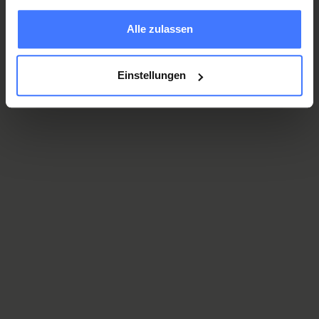
gesammelt haben.
Alle zulassen
Bandagen
Einstellungen
Kompressions- und Stützstrümpfe
Verordnungen
Leistungen und Anmeldung Hilfsmittel der AHV
Leistungen und Anmeldung Hilfsmittel der IV
Verordnung für Ergotherapie