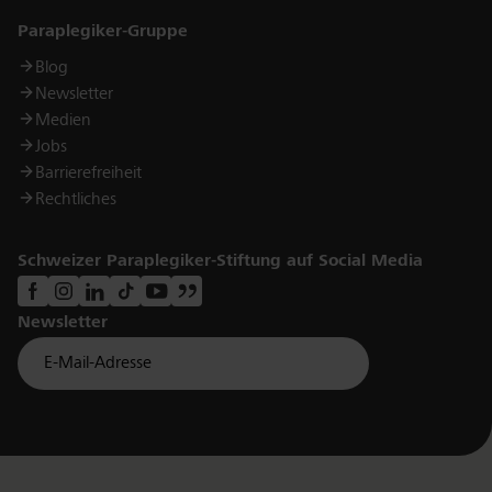
Links
Paraplegiker-Gruppe
Blog
Newsletter
Medien
Jobs
Barrierefreiheit
Rechtliches
Schweizer Paraplegiker-Stiftung auf Social Media
Newsletter
Für Newsletter der Paraplegiker Stiftung anmelden
Email *