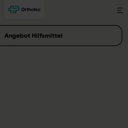
Skip to content
Angebot Hilfsmittel
Es geht um Sie und Ihre
Möglichkeiten – um Ihre
#Bewegungsfreiheit.