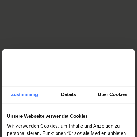
Rennservice und Reparaturen
Miete und Occasionen
Sie benötigen ein Hilfsmittel, wie einen Rollstuhl, ein
Treppensteiggerät oder einen Rollator, nur temporär?
Werfen Sie einen Blick auf unser Mietsortiment.
Sie möchten ein gebrauchtes Auto, einen Rollstuhl
oder ein Sportgerät erwerben oder verkaufen?
Nutzen Sie unseren Online-Occasionsmarkt, bei dem
unsere Kundinnen und Kunden inserieren können.
Zustimmung
Details
Über Cookies
Hilfsmittel mieten oder Occasion kaufen
Unsere Webseite verwendet Cookies
Wir verwenden Cookies, um Inhalte und Anzeigen zu
personalisieren, Funktionen für soziale Medien anbieten