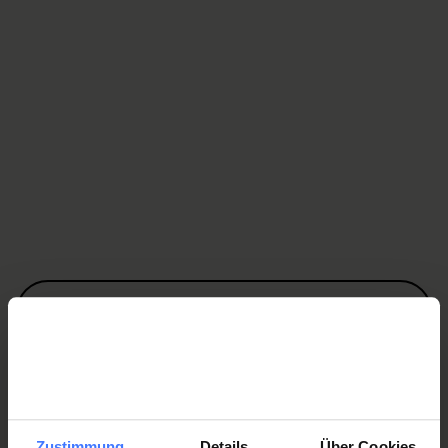
Von unseren Kunden und für
unsere Kunden.
Occasionen
Ausserdem listen wir eine grosse Auswahl an
Occasionen aus privater Hand und aus unserem
Sortiment auf.
Angebote
Werden Sie jetzt Mitglied
und erhalten Sie im
Ernstfall
250 000 Franken
.
Mitglied werden
Zustimmung
Details
Über Cookies