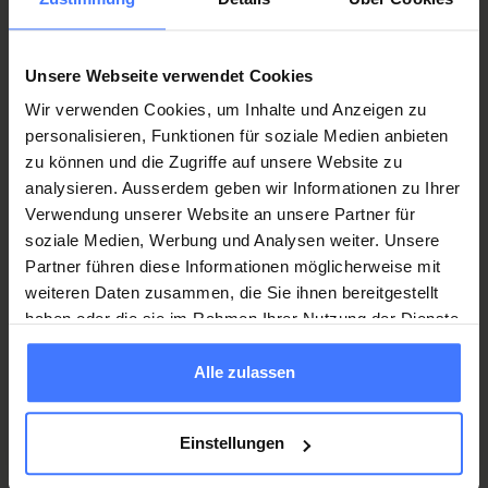
Unsere Webseite verwendet Cookies
Wir verwenden Cookies, um Inhalte und Anzeigen zu
Spenden
Sie jetzt und unterstützen Sie unsere
personalisieren, Funktionen für soziale Medien anbieten
Projekte zugunsten von
Querschnittgelähmten
.
zu können und die Zugriffe auf unsere Website zu
Spenden
analysieren. Ausserdem geben wir Informationen zu Ihrer
Verwendung unserer Website an unsere Partner für
soziale Medien, Werbung und Analysen weiter. Unsere
Partner führen diese Informationen möglicherweise mit
weiteren Daten zusammen, die Sie ihnen bereitgestellt
haben oder die sie im Rahmen Ihrer Nutzung der Dienste
gesammelt haben.
War diese Seite hilfreich?
Alle zulassen
Ja
Nein
Einstellungen