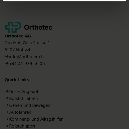
Kontakt
Orthotec
AG
Guido A. Zäch Strasse 1
6207 Nottwil
info@orthotec.ch
+41 41 939 56 06
Quick Links
Unser Angebot
Rollstuhlfahren
Gehen und Bewegen
Autofahren
Kontinenz- und Alltagshilfen
Rollstuhlsport