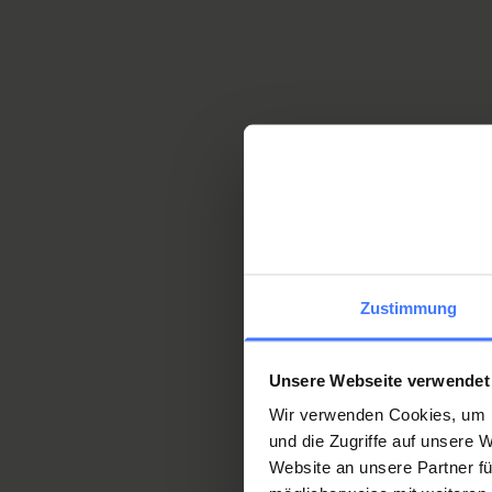
Wandbild – Schliesslich lebt der S
finden Sie in dem angefügten Flyer.
Flyer Wandbild
Flyer zum Wandbild im Tra
Zustimmung
Trainingszeiten und Be
Unsere Webseite verwendet
Wir verwenden Cookies, um I
und die Zugriffe auf unsere
Belegungsplan
Website an unsere Partner fü