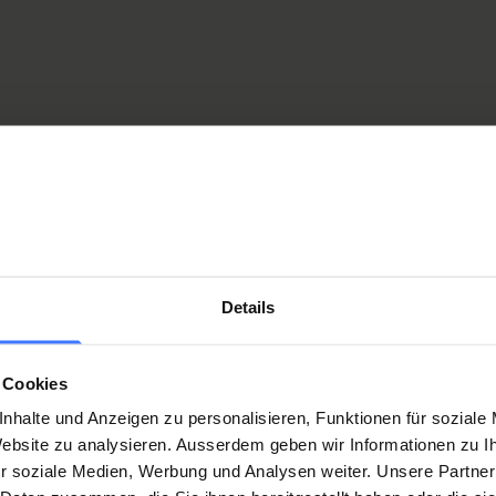
port durch die Athletinnen und Athleten. Und durch das Feuer, das in i
iningscenter
(
PDF
,
3.39 MB
)
Details
legungen
 Cookies
nhalte und Anzeigen zu personalisieren, Funktionen für soziale
 Website zu analysieren. Ausserdem geben wir Informationen zu 
r soziale Medien, Werbung und Analysen weiter. Unsere Partner