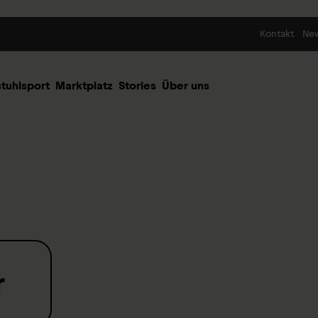
Skip to content
Kontakt
Ne
stuhlsport
Marktplatz
Stories
Über uns
r