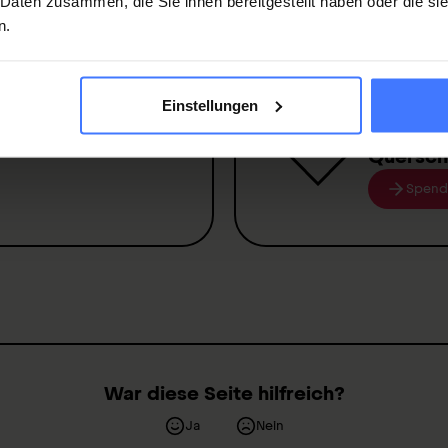
 Daten zusammen, die Sie ihnen bereitgestellt haben oder die s
n.
 Mitglied
und
Spende
Einstellungen
rnstfall
250 000
Sie unse
Quersch
Spend
War diese Seite hilfreich?
Ja
Nein