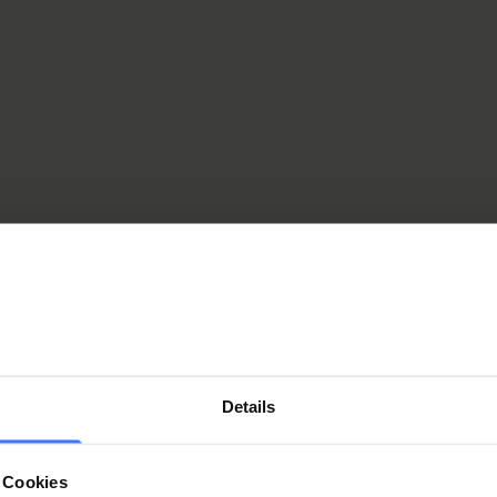
nd quickest way to get to Nottwil
plegic Group
(
PDF
,
2.24 MB
)
s areas of expertise
ehicle Adaptation
ybachstrasse 6, CH-6207 Nottwil
Details
ahrzeugumbau@orthotec.ch
.
+41 41 939 52 52
.
+41 41 939 52 50
 Cookies