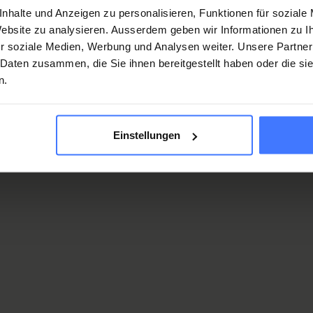
nhalte und Anzeigen zu personalisieren, Funktionen für soziale
 Website zu analysieren. Ausserdem geben wir Informationen zu 
r soziale Medien, Werbung und Analysen weiter. Unsere Partner
ncontinence Products
 Daten zusammen, die Sie ihnen bereitgestellt haben oder die s
n.
uido A. Zäch Strasse 1, CH-6207 Nottwil
ko@orthotec.ch
.
+41 41 939 62 10
Einstellungen
aily Living Aids
uido A. Zäch Strasse 1, CH-6207 Nottwil
al@orthotec.ch
.
+41 41 939 56 56