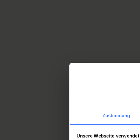
This is the best a
Location Map - Swiss Para
Contact Orthotec'
V
E
Zustimmung
f
T
F
Unsere Webseite verwendet