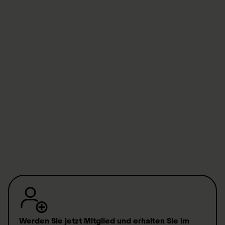
Quality
peter.reichmuth@orthotec.ch
Where to find us
Opening times
Our memberships
Legal matters (legal notice, ToS, privacy policy)
Werden Sie jetzt Mitglied
und erhalten Sie im