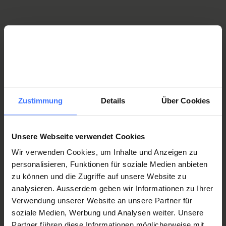
The electric, height-adjustable transfer board can be used
close to the wheelchair as possible. A foot support can
to overcome a difference in height between the wheelchair
also be mounted.
and the driver's seat or as a stand-up aid. It can be swung
to the side to allow able-bodied people to get in without
Vehicle Adaptation
issues.
Orthotec SA, Eybachstrasse 6, 6207
Nottwil
fahrzeugumbau@orthotec.ch
T.
+41 41 939 52 52
Zustimmung
Details
Über Cookies
Opening times
This might also be of interest
Monday - Thursday
Unsere Webseite verwendet Cookies
8 am - 12 pm
Wir verwenden Cookies, um Inhalte und Anzeigen zu
1 pm - 5 pm
personalisieren, Funktionen für soziale Medien anbieten
Retraining/New drivers
zu können und die Zugriffe auf unsere Website zu
Friday
analysieren. Ausserdem geben wir Informationen zu Ihrer
8 am - 12 pm
Driving yourself
Verwendung unserer Website an unsere Partner für
1 pm - 4 pm
soziale Medien, Werbung und Analysen weiter. Unsere
Partner führen diese Informationen möglicherweise mit