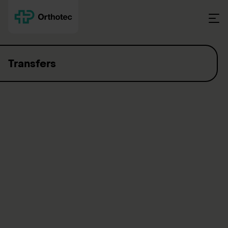
Skip to content
Transfers
Making transfers into the car
easier
When transferring from a wheelchair onto a car seat, a certain
distance that often involves a difference in height needs to be
overcome. Suitable aids make the transfer easier.