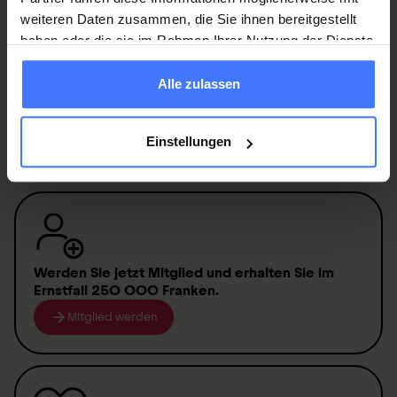
Driving while sitting in a wheelchair
weiteren Daten zusammen, die Sie ihnen bereitgestellt
haben oder die sie im Rahmen Ihrer Nutzung der Dienste
gesammelt haben.
Loading the wheelchair
Alle zulassen
Wheelchair and occupant restraints
Einstellungen
Werden Sie jetzt Mitglied
und erhalten Sie im
Ernstfall
250 000 Franken
.
Mitglied werden