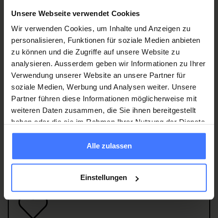
please also let us know if anything is not ideal as we are
Unsere Webseite verwendet Cookies
working on improving ourselves. Thank you for your
Wir verwenden Cookies, um Inhalte und Anzeigen zu
support.
personalisieren, Funktionen für soziale Medien anbieten
To the feedback form
zu können und die Zugriffe auf unsere Website zu
analysieren. Ausserdem geben wir Informationen zu Ihrer
Verwendung unserer Website an unsere Partner für
soziale Medien, Werbung und Analysen weiter. Unsere
Partner führen diese Informationen möglicherweise mit
weiteren Daten zusammen, die Sie ihnen bereitgestellt
haben oder die sie im Rahmen Ihrer Nutzung der Dienste
Werden Sie jetzt Mitglied
und erhalten Sie im
gesammelt haben.
Ernstfall
250 000 Franken
.
Alle zulassen
Mitglied werden
Einstellungen