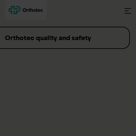
Skip to content
Orthotec quality and safety
Quality and safety – for people
who trust us
At the
Swiss Paraplegic Group (SPG)
, people are the main
focus. Our aim is to allow people with spinal cord injuries to
live
independent lives in the best possible health
. In