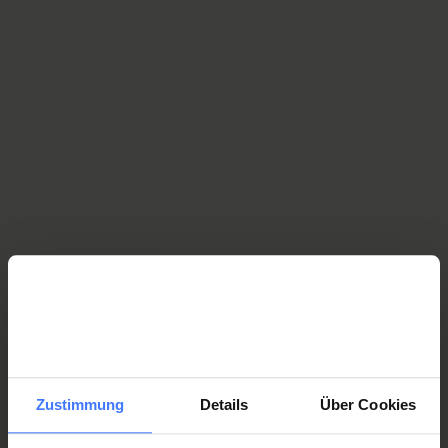
Quality awards
Orthotec AG has received the following quality awards:
Every day, we are committed to
ensuring that our customers are
happy.
Zustimmung
Details
Über Cookies
High-quality products and services are crucial. Please let
us know if we achieve this. And equally importantly,