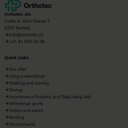
Kontakt
tobias.hodel@orthotec.ch
dagobert.kaufmann@orthotec.ch
Ursina Döbeli
Group Leader Order Processing
Orthotec
AG
ursina.doebeli@orthotec.ch
Guido A. Zäch Strasse 1
6207 Nottwil
info@orthotec.ch
Kevin Huber
Willy Klein
+41 41 939 56 06
Group leader Mechanics new devices
Group leader Orthotics / Prosthetics
kevin.huber@orthotec.ch
willy.klein@orthotec.ch
Alisa Meier
Clerical Administrator Order Processing
Quick Links
alisa.meier@orthotec.ch
Our offer
Using a wheelchair
Walking and moving
Thomas Ineichen
Thomas Ljutow
Driving
Rehabilitation Technology Mechanic
Orthopaedic Technician Orthotics
Incontinence Products and Daily Living Aids
thomas.ineichen@orthotec.ch
thomas.ljutow@orthotec.ch
Julienne Schöpf
Clerical Administrator Order Processing
Wheelchair sports
julienne.schoepf@orthotec.ch
Orders and advice
Renting
Second-hand