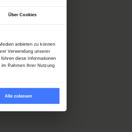
Über Cookies
 Medien anbieten zu können
Ihrer Verwendung unserer
 führen diese Informationen
ie im Rahmen Ihrer Nutzung
ezzature a noleggio
Alle zulassen
nei
ilio per le vacanze o come soluzione
, abbiamo sicuramente qualcosa che fa al