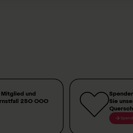
caso vostro.
All’assortimento
 Mitglied
und
Spende
rnstfall
250 000
Sie unse
Quersch
Spend