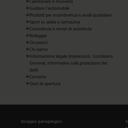
Camminare e muoversi
Guidare l'automobile
Prodotti per incontinenza e ausili quotidiani
Sport su sedia a carrozzina
Consulenza e servizi di assistenza
Noleggio
Occasioni
Chi siamo
Informazione legale (Impressum, Condizioni
Generali, Informativa sulla protezione dei
dati)
Contatto
Orari di apertura
Links
Gruppo paraplegici
S