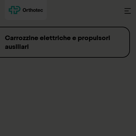
Skip to content
Carrozzine elettriche e propulsori
ausiliari
Liberi di uscire grazie a un
sostegno elettrico
La mobilità va oltre la capacità di muoversi; infatti, mobilità è
sinonimo di una maggiore qualità di vita. Per superare i limiti e