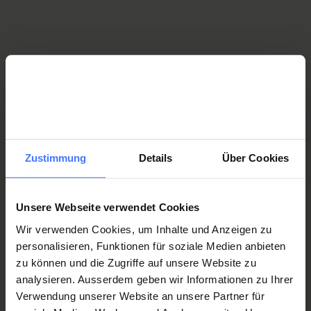
Tecnica di riabilitazione
beratung-rehatechnik@orthotec.ch
T.
+41 41 939 56 10
Zustimmung
Details
Über Cookies
Altri temi che potrebbero interessarvi
Unsere Webseite verwendet Cookies
Carrozzine manuali
Wir verwenden Cookies, um Inhalte und Anzeigen zu
personalisieren, Funktionen für soziale Medien anbieten
zu können und die Zugriffe auf unsere Website zu
Attrezzature sportive
analysieren. Ausserdem geben wir Informationen zu Ihrer
Verwendung unserer Website an unsere Partner für
Produzioni su misura