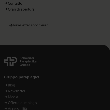
Contatto
Orari di apertura
Newsletter abonnieren
Links
Gruppo paraplegici
Blog
Newsletter
Media
Offerte d'impiego
Accessibilità