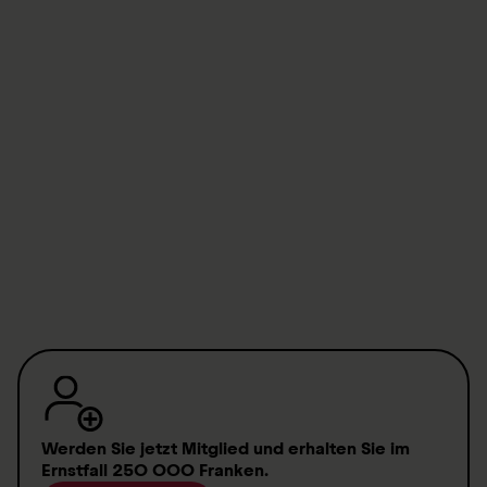
«Die Federung ist schlichtweg phänomenal – das
Bike läuft auch im Gelände wie auf Schienen.
Besonders positiv fiel mir auf, wie spurtreu die
Lenkung selbst auf losem Kies ist. Ein grosses
Kompliment an dieser Stelle!»
Markus B.
Werden Sie jetzt Mitglied
und erhalten Sie im
Ernstfall
250 000 Franken
.