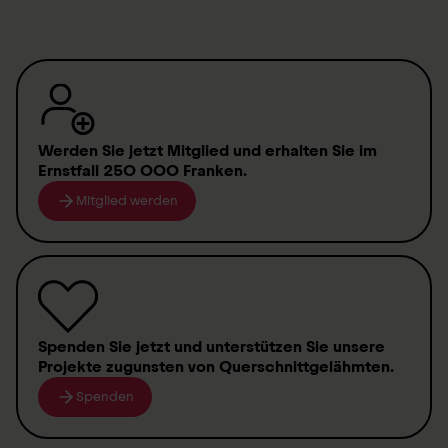
Sistema di chiusura Boa® integrato
Realizzato secondo la procedura
pregpreg
Termine di consegna
Werden Sie jetzt Mitglied
und erhalten Sie im
Su richiesta
Ernstfall
250 000 Franken
.
Mitglied werden
Prezzo
CHF 2560.–,
IVA e trasporto esclusi
A proposito:
tutti gli atleti in carrozzina beneficiano
Spenden
Sie jetzt und unterstützen Sie unsere
di uno sconto del 10 %
Projekte zugunsten von
Querschnittgelähmten
.
Sul processo di ordinazione
Spenden