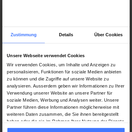
per OT FOXX
Ruote
Siccome è possibile scegliere tra varie opzioni, le
Zustimmung
Details
Über Cookies
ruote anteriori e posteriori, così come gli anelli
La ruota da corsa high-performance-aero
corrimano, non sono inclusi nel prezzo del telaio e
vengono venduti separatamente.
Unsere Webseite verwendet Cookies
Angolo di campanatura: 11°
Wir verwenden Cookies, um Inhalte und Anzeigen zu
Ruote posteriori: per l’OT FOXX raccomandiamo
personalisieren, Funktionen für soziale Medien anbieten
l’equipaggiamento con
Swiss Side
Hadron
per OT
zu können und die Zugriffe auf unsere Website zu
FOXX
analysieren. Ausserdem geben wir Informationen zu Ihrer
Ruote anteriori: Corima o altre opzioni
Dettagli in merito a Swiss Side Hadron per OT FOXX
Verwendung unserer Website an unsere Partner für
soziale Medien, Werbung und Analysen weiter. Unsere
Partner führen diese Informationen möglicherweise mit
Sistema di guida e frenante
Ruote posteriori
weiteren Daten zusammen, die Sie ihnen bereitgestellt
haben oder die sie im Rahmen Ihrer Nutzung der Dienste
Unità di guida applicata in modo aerodinamico al
Ruote da corsa Swiss Side
Hadron
in carbonio,
All’ordinazione
gesammelt haben.