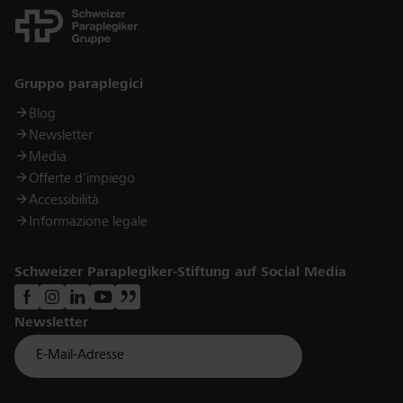
Links
Gruppo paraplegici
Blog
Newsletter
Media
Offerte d'impiego
Accessibilità
Informazione legale
Schweizer Paraplegiker-Stiftung auf Social Media
Newsletter
Für Newsletter der Paraplegiker Stiftung anmelden
Email *