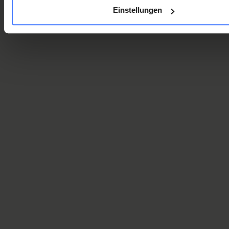
Einstellungen
resuscitation until the arrival of medical personnel
Emergency management in practice - module consisting
of BLS and AED according to SRC guidelines in
coordination with practical training of emergency
situations
Request a quote -
at your premises or in
Nottwil
request here
Contact