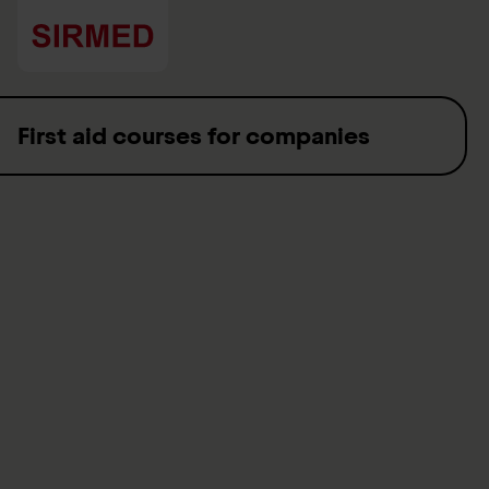
Skip to content
First aid courses for companies
Accidents at work are part of everyday life. In Switzerland
alone, there were over 260,000 accidents in the workplace in
2020. Unfortunately, these are often serious. Staff trained in
first aid help to gain important time between the emergency
and treatment and thus have a positive influence on the
outcome. Find out more about what SIRMED can offer to
prepare your staff for an emergency.