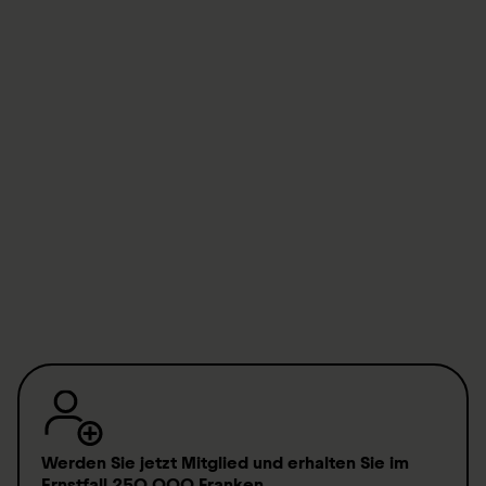
Sarah Stumpf
Key Account Managerin
sarah.stumpf@sirmed.ch
T.
+41 41 939 50 78
Anja Oehen
Head of First Aid Department
anja.oehen@sirmed.ch
T.
+41 41 939 50 56
Werden Sie jetzt Mitglied
und erhalten Sie im
Ernstfall
250 000 Franken
.