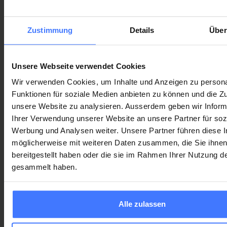
Zustimmung
Details
Über
Popular courses for companies
and employees
Unsere Webseite verwendet Cookies
Wir verwenden Cookies, um Inhalte und Anzeigen zu persona
The following courses are particularly popular with our
Funktionen für soziale Medien anbieten zu können und die Zug
corporate customers. Ideally, they take place at your premises.
unsere Website zu analysieren. Ausserdem geben wir Inform
Ihrer Verwendung unserer Website an unsere Partner für soz
BLS-AED-SRC Compact - compact course on raising the
Werbung und Analysen weiter. Unsere Partner führen diese 
alarm and applying BLS-AED measures
möglicherweise mit weiteren Daten zusammen, die Sie ihne
bereitgestellt haben oder die sie im Rahmen Ihrer Nutzung d
BLS-AED-SRC Complete - comprehensive course for raising
gesammelt haben.
the alarm and providing first aid on site
BLS-AED-SRC Complete + First Aid - includes additional
first aid measures for emergency situations
Alle zulassen
IVR levels 1-3 - training in the use of first aid measures
and application of time-saving measures such as