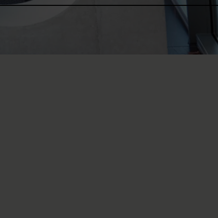
Le champ de recherche de l
approche transdisciplinaire et
Le fondement scientifique esse
cohorte suisse sur les lésions
plateforme de recherche pour 
groupes d’intérêt suisses et é
Dans le cadre de ce projet ph