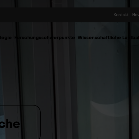
Skip to content
Kontakt
Ne
tegie
Forschungsschwerpunkte
Wissenschaftliche Laufba
rche