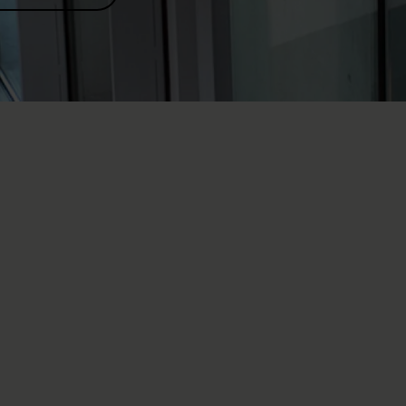
a
Recherche suisse pour paraplégiques (
RSP) utilise une
 intégrée.
ntiel des activités de recherche de la RSP est l’
étude de
 de la moelle épinière (SwiSCI)
. La SwiSCI sert de
les groupes de travail de la RSP ainsi que pour les
trangers travaillant sur des questions cliniques et sociales.
are, une étroite collaboration rassemble depuis 2010 les