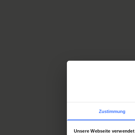
dans la vie quotidienne, les
épaules sont fréquemment
soumises à de fortes
sollicitations mécaniques.
En savoir plus
Communication
sur la santé
Zustimmung
La communication est au
cœur des soins de santé.
Unsere Webseite verwendet
Elle permet le partage