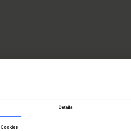
avec l’âge, l’environn
et les facteurs personn
elle peut entraîner div
problèmes de santé.
En savoir plus
La politique d
handicap
La politique du handic
(Disability Policy) engl
Details
les recherches menées
le domaine de la santé
des politiques de sant
 Cookies