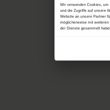
Wir verwenden Cookies, um I
d’informations sur la santé
und die Zugriffe auf unsere
entre les professionnels de
Website an unsere Partner fü
la santé et les patients, ainsi
möglicherweise mit weiteren
qu’entre les professionnels
der Dienste gesammelt habe
de la santé eux-mêmes.
En savoir plus
Systèmes de
santé