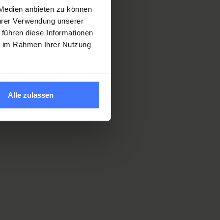
 la
 Medien anbieten zu können
es
Ihrer Verwendung unserer
s
 führen diese Informationen
s de
ie im Rahmen Ihrer Nutzung
te de
ans le
e
Alle zulassen
et
e