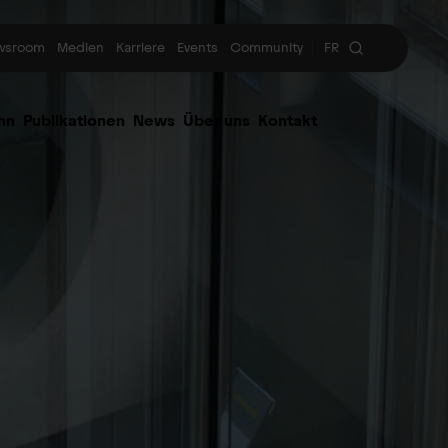
wsroom
Medien
Karriere
Events
Community
FR
|
hn
Publikationen
News
Über uns
Kontakt