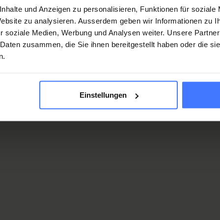
conçues pour optimiser
nhalte und Anzeigen zu personalisieren, Funktionen für soziale
participation sociale d
 Website zu analysieren. Ausserdem geben wir Informationen zu 
personnes handicapée
r soziale Medien, Werbung und Analysen weiter. Unsere Partner
dans tous les domaine
 Daten zusammen, die Sie ihnen bereitgestellt haben oder die s
n.
la vie, en tenant comp
l’expérience acquise d
domaine de la paralysi
Einstellungen
médullaire.
En savoir plus
Aptitude
fonctionnelle 
méthodes
Le groupe de recherch