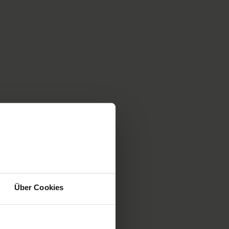
ement
els,
ers
u
ap
obe
Über Cookies
 dans
 et
é