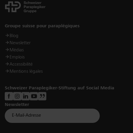
Links
Groupe suisse pour paraplégiques
Blog
Newsletter
Médias
Emplois
Accessibilité
Mentions légales
Schweizer Paraplegiker-Stiftung auf Social Media
Newsletter
Für Newsletter der Paraplegiker Stiftung anmelden
Email *