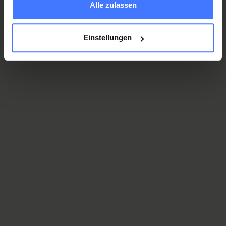
Alle zulassen
Einstellungen
Les 50 ans de la Fondation
suisse pour paraplégiques
« Ensemble, nous faisons la différence »
S’abonner à la newsletter
Découvrez différentes perspectives de ce que cela signifie de