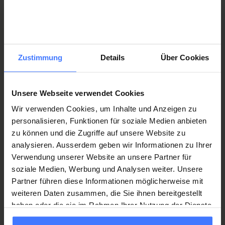
Nouvelles, événements et parcours
Nous fêtons notre grand anniversaire.
Cela fait 50 ans que
Zustimmung
Details
Über Cookies
la Fondation suisse pour paraplégiques (FSP) s’engage pour
un monde dans lequel les personnes paralysées médullaires
Unsere Webseite verwendet Cookies
peuvent mener une vie autodéterminée dans la meilleure
santé possible. Ce qui a vu le jour en 1975 grâce à Guido A.
Wir verwenden Cookies, um Inhalte und Anzeigen zu
Zäch, unit aujourd’hui plus de 2000 collaborateurs et
personalisieren, Funktionen für soziale Medien anbieten
collaboratrices dans plus de 100 métiers qui s’engagent
zu können und die Zugriffe auf unsere Website zu
chaque jour pour améliorer sensiblement les conditions de vie
analysieren. Ausserdem geben wir Informationen zu Ihrer
des personnes touchées.
Verwendung unserer Website an unsere Partner für
soziale Medien, Werbung und Analysen weiter. Unsere
Partner führen diese Informationen möglicherweise mit
weiteren Daten zusammen, die Sie ihnen bereitgestellt
haben oder die sie im Rahmen Ihrer Nutzung der Dienste
gesammelt haben.