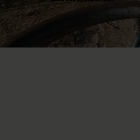
Il mondo visto c
mielolesa
Immaginate come dev’essere 
seduta. Quanti sarebbero g
tetraplegiche sono in grado