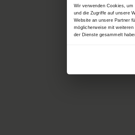
Wir verwenden Cookies, um I
und die Zugriffe auf unsere
Website an unsere Partner fü
In seguito a un grave incide
möglicherweise mit weiteren
deve ricorrere all’uso della s
der Dienste gesammelt habe
allora prognosticato una prob
ristabilì in fretta e la sua s
riacquistare ben presto la su
«Molte sono le diffic
persone con disabil
affrontare nella loro v
giorni.»