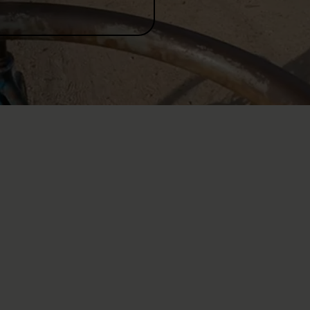
on gli occhi di una persona
affrontare la vita di tutti i giorni in posizione
li ostacoli da superare? Ma poi, le persone para e
 di continuare a svolgere la loro attività