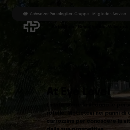
Schweizer Paraplegiker-Gruppe
Mitglieder-Service
Betroffene
Besuchende
Wissen &
At Eye Level
La vita come la vedono le pers
rotelle. Mettetevi nei panni di
carrozzina per conoscere la vita
dalla sua prospettiva.