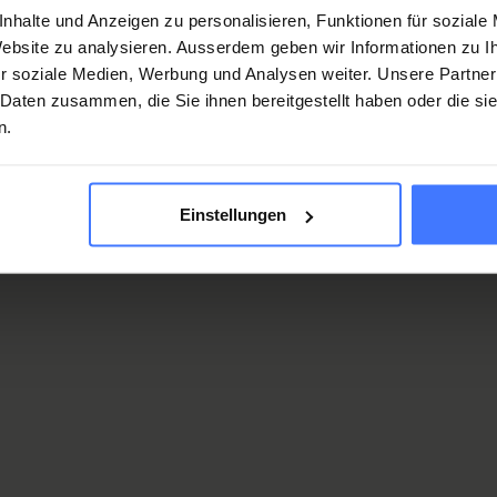
nhalte und Anzeigen zu personalisieren, Funktionen für soziale
 Website zu analysieren. Ausserdem geben wir Informationen zu 
r soziale Medien, Werbung und Analysen weiter. Unsere Partner
nte stradale avvenuto nel 2015, la 27enne
Georgia Kaltsi
 Daten zusammen, die Sie ihnen bereitgestellt haben oder die s
edia a rotelle per spostarsi. Nonostante i medici le avessero
n.
abilità di sopravvivenza dell’un percento, Georgia si
ituazione migliorò rapidamente, tanto da consentirle di
a autonomia, malgrado la lesione midollare.
Einstellungen
oltà che le
ità devono
ita di tutti i