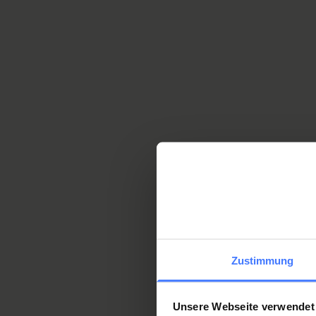
Scoprite altre prospett
I protagonisti r
Grecia/Atene
Zustimmung
Unsere Webseite verwendet