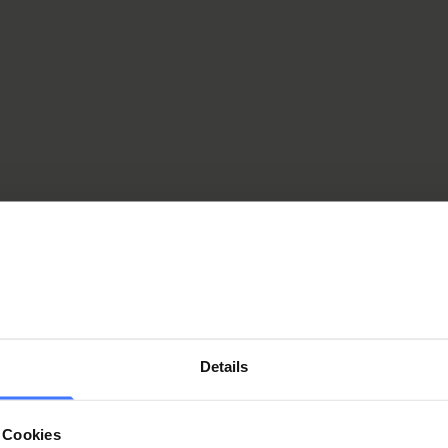
ive
accontano le loro storie
Details
 Cookies