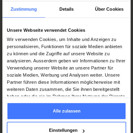
zsm@paraplegie.ch
T.
+41 41 939 49 00
Zustimmung
Details
Über Cookies
F.
+41 41 939 49 30
Unsere Webseite verwendet Cookies
Wir verwenden Cookies, um Inhalte und Anzeigen zu
Öffnungszeiten Sekretariat
personalisieren, Funktionen für soziale Medien anbieten
zu können und die Zugriffe auf unsere Website zu
Montag bis Donnerstag
analysieren. Ausserdem geben wir Informationen zu Ihrer
Verwendung unserer Website an unsere Partner für
08:00 Uhr bis 17:00
soziale Medien, Werbung und Analysen weiter. Unsere
Partner führen diese Informationen möglicherweise mit
Freitag
weiteren Daten zusammen, die Sie ihnen bereitgestellt
08:00 bis 16.00 Uhr
haben oder die sie im Rahmen Ihrer Nutzung der Dienste
gesammelt haben.
Alle zulassen
Einstellungen