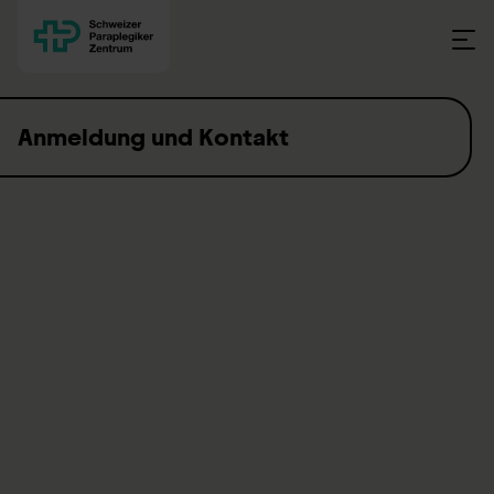
Skip to content
Anmeldung und Kontakt
Informationen zur Anmeldung
Sie werden von Ihrem Hausarzt bzw. Ihrer behandelnden
Ärztin angemeldet. Dies hat den Vorteil, dass wir über
Begleiterkrankungen und bereits gemachte Untersuchungen
und Behandlungen genau informiert sind. Wir von unserer
Seite informieren Ihren Hausarzt bzw. Ihre behandelnden