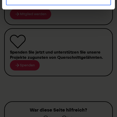
Werden Sie jetzt Mitglied
und erhalten Sie im
Ernstfall
250 000 Franken
.
Mitglied werden
Spenden
Sie jetzt und unterstützen Sie unsere
Projekte zugunsten von
Querschnittgelähmten
.
Spenden
War diese Seite hilfreich?