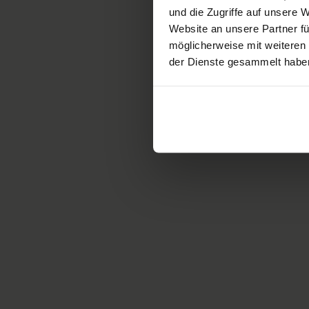
und die Zugriffe auf unsere
Website an unsere Partner fü
möglicherweise mit weiteren
der Dienste gesammelt habe
Hauptaufgaben Pa
Koordination im schulisc
Wiedereinstiegs in die ur
Sicherstellen, dass die Sc
Gymnasium, Lehre, etc.) a
Motivation und Unterstüt