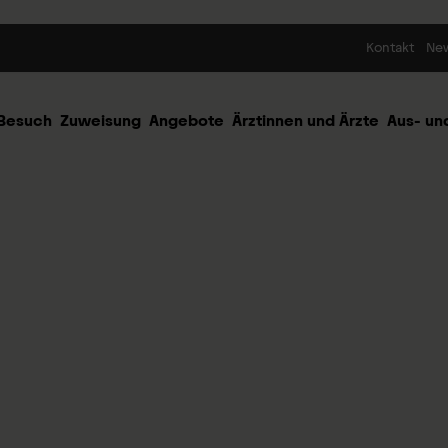
Skip to content
Kontakt
Ne
 Besuch
Zuweisung
Angebote
Ärztinnen und Ärzte
Aus- un