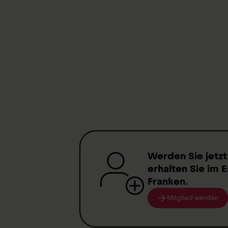
Stärkung der Konzentrati
Lern- und Arbeitstechnik
Nachteilsausgleich verfa
Förderunterricht für Lern
Unterstützung in verschi
Schulen, Berufsausbildung
Werden Sie jetzt
erhalten Sie im E
Franken
.
Mitglied werden