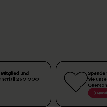
on und Leistungsfähigkeit.
en neu lernen und üben.
ssen und beantragen.
ende, die extern lernen.
edenen Bildungsbereichen (Grundschule, weiterführende
 etc.).
 Mitglied
und
Spende
rnstfall
250 000
Sie unse
Quersch
Spend