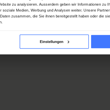
 Website zu analysieren. Ausserdem geben wir Informationen zu 
r soziale Medien, Werbung und Analysen weiter. Unsere Partner
 Daten zusammen, die Sie ihnen bereitgestellt haben oder die s
n.
Einstellungen
raSchool
hen Bereich: Vorbereitung und Organisation des
sprüngliche Schule.
hülerin/der Schüler in allen Hauptfächern (Volksschule,
uf dem aktuellen Stand bleibt.
zung beim Lernen des Stoffes der ursprünglichen Schule.