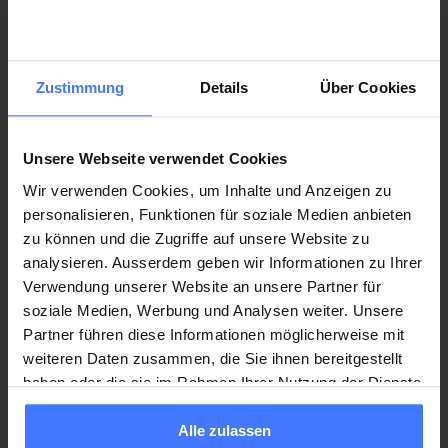
Famille et poste dirigeant – est-ce que tu t’es fait des
soucis de pouvoir tout réconcilier ?
Zustimmung
Details
Über Cookies
Au début, j’ai effectivement pensé à tout réconcilier. Mais
mon environnement et aussi mes collègues m’ont soutenue à
faire ce pas. J’en suis très reconnaissante. L’équipe de soins et
Unsere Webseite verwendet Cookies
de conduite m’a toujours énormément soutenue, également
Wir verwenden Cookies, um Inhalte und Anzeigen zu
lorsque j’ai repris ma fonction il y a un an et demi et que je ne
personalisieren, Funktionen für soziale Medien anbieten
connaissais pratiquement rien à la paraplégiologie. Il faut
zu können und die Zugriffe auf unsere Website zu
toujours du courage pour commencer quelque chose de
analysieren. Ausserdem geben wir Informationen zu Ihrer
nouveau.
Et faire ce pas a bien valu la peine.
Verwendung unserer Website an unsere Partner für
soziale Medien, Werbung und Analysen weiter. Unsere
Partner führen diese Informationen möglicherweise mit
weiteren Daten zusammen, die Sie ihnen bereitgestellt
haben oder die sie im Rahmen Ihrer Nutzung der Dienste
En Suisse, un jour sur deux, une
gesammelt haben.
personne subit une lésion
Alle zulassen
médullaire et devient paralysée