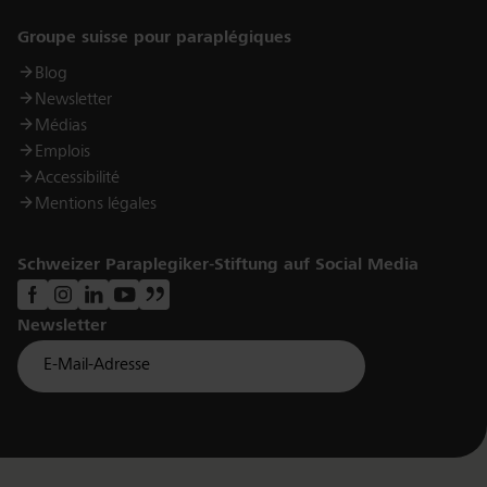
Links
Groupe suisse pour paraplégiques
Blog
Newsletter
Médias
Emplois
Accessibilité
Mentions légales
Schweizer Paraplegiker-Stiftung auf Social Media
Newsletter
Für Newsletter der Paraplegiker Stiftung anmelden
Email *