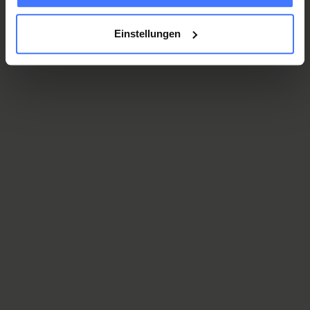
médullaire.
Einstellungen
Une paralysie médullaire est lourde de conséquences en
termes de coûts, par exemple pour la transformation de la
voiture ou de l’appartement.
Adhérez à l’Association des
bienfaiteurs la Fondation suisse pour paraplégiques
pour recevoir 250 000 francs en cas de coup dur.
Devenez membre maintenant
45
CHF / an
Affiliation individuelle