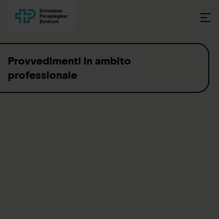
Skip to content
Provvedimenti in ambito
professionale
I nostri provvedimenti in ambito professionale (PP)
sostengono le persone con lesione midollare, ma anche
le persone con altre disabilità fisiche, nel loro percorso
verso l’integrazione professionale.
All’insegna del motto “preferire l’integrazione alla rendita”