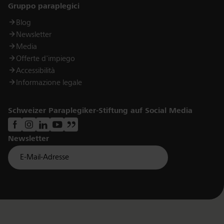
Links
Gruppo paraplegici
Blog
Newsletter
Media
Offerte d'impiego
Accessibilità
Informazione legale
Schweizer Paraplegiker-Stiftung auf Social Media
Newsletter
Für Newsletter der Paraplegiker Stiftung anmelden
Email *