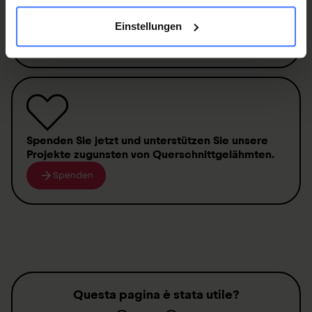
Werden Sie jetzt Mitglied
und erhalten Sie im
Ernstfall
250 000 Franken
.
Einstellungen
Mitglied werden
Spenden
Sie jetzt und unterstützen Sie unsere
Projekte zugunsten von
Querschnittgelähmten
.
Spenden
Questa pagina è stata utile?