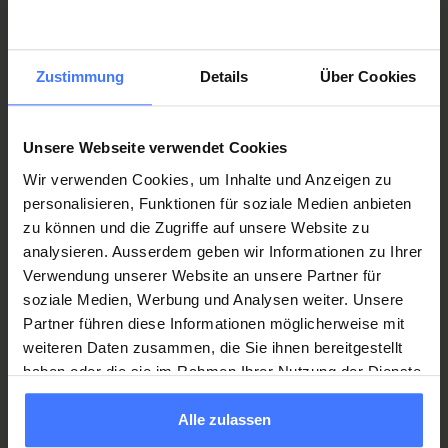
Nottwil, e previo accordo con l’ente competente, esiste la
possibilità di alloggiare sul campus di Nottwil o nella ParaCasa.
ParaCasa – Informazioni e contatto
Zustimmung
Details
Über Cookies
Proposte per il tempo libero
Sul campus di Nottwil hanno luogo durante tutto l’arco
Unsere Webseite verwendet Cookies
dell’anno vari eventi aperti al pubblico. Inoltre, a determinate
Wir verwenden Cookies, um Inhalte und Anzeigen zu
condizioni si può usufruire delle varie offerte sportive, come p.
personalisieren, Funktionen für soziale Medien anbieten
es. l’utilizzo della piscina coperta, della sala MTT o partecipare
zu können und die Zugriffe auf unsere Website zu
alle attività organizzate dalle associazioni per lo sport in
analysieren. Ausserdem geben wir Informationen zu Ihrer
carrozzina.
Verwendung unserer Website an unsere Partner für
soziale Medien, Werbung und Analysen weiter. Unsere
Partner führen diese Informationen möglicherweise mit
weiteren Daten zusammen, die Sie ihnen bereitgestellt
haben oder die sie im Rahmen Ihrer Nutzung der Dienste
gesammelt haben.
Alle zulassen