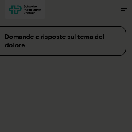
Skip to content
Domande e risposte sul tema del
dolore
Cosa vogliono sapere sul dolore chi ne soffre e i
familiari
Il dolore è una sensazione complessa, simile a un
sentimento: è sempre soggettivo, non può essere
misurato, dimostrato o confutato. Dagli anni Settanta