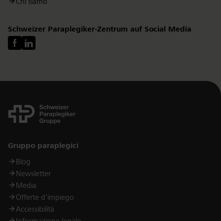
Chi siamo
Schweizer Paraplegiker-Zentrum auf Social Media
Links
Gruppo paraplegici
Blog
Newsletter
Media
Offerte d'impiego
Accessibilità