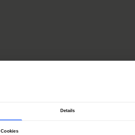
m Schulstart nicht älter als 3 Monate sein. Somit kann es
gefüllt und eingereicht werden.
nde:
Details
Berufsbildne
 Cookies