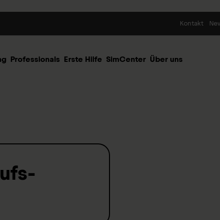
Skip to content
Kontakt
Ne
ng
Professionals
Erste Hilfe
SimCenter
Über uns
ufs­