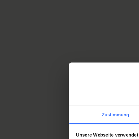
Das Personalienblatt darf bei
frühestens anfangs März aus
Für Berufsbilde
Zustimmung
Unsere Webseite verwendet