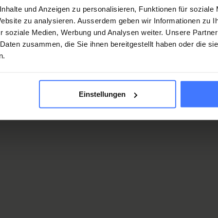
Treffen
nhalte und Anzeigen zu personalisieren, Funktionen für soziale
 Website zu analysieren. Ausserdem geben wir Informationen zu 
Berufsbildnerinnen und 
r soziale Medien, Werbung und Analysen weiter. Unsere Partner
RSHF-Bildungsgangs der
 Daten zusammen, die Sie ihnen bereitgestellt haben oder die s
Austausch über organis
n.
Treffen findet am
27. 
Alle bei uns gemeldeten
Mail zur Veranstaltung
Einstellungen
Fachliteratur für die