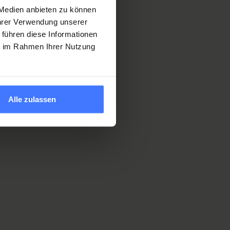
 Medien anbieten zu können
Ihrer Verwendung unserer
Berufsbildner, die die Studierenden des
 führen diese Informationen
 SIRMED betreuen, treffen sich zum
ie im Rahmen Ihrer Nutzung
atorische und pädagogische Fragen. Das
März 2026
in Nottwil statt.
 Berufsbildenden werden schriftlich per E-
 eingeladen.
Alle zulassen
 berufliche Bildung