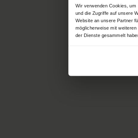
Wir verwenden Cookies, um I
Schlaganfall
und die Zugriffe auf unsere
Website an unsere Partner fü
Herzinfarkt
möglicherweise mit weiteren
Kreislaufkollaps
der Dienste gesammelt habe
Unterzuckerung
Krampfanfall
Verbrennung / Verbrühu
Wirbelsäulentrauma
In nur drei Schrit
1. Terminanfrage über
Konta