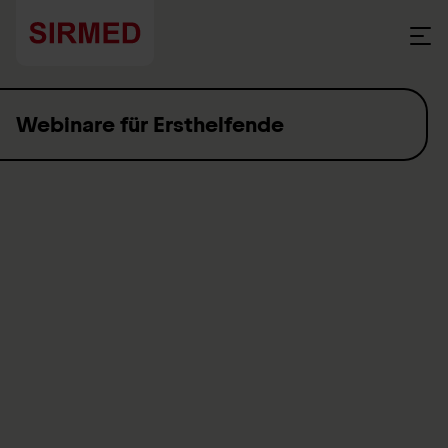
Skip to content
Webinare für Ersthelfende
Webinare - kurze Fachinputs zu aktuellen Themen, die
Sie nicht verpassen dürfen!
Zurzeit sind keine Erste Hilfe Webinare geplant.