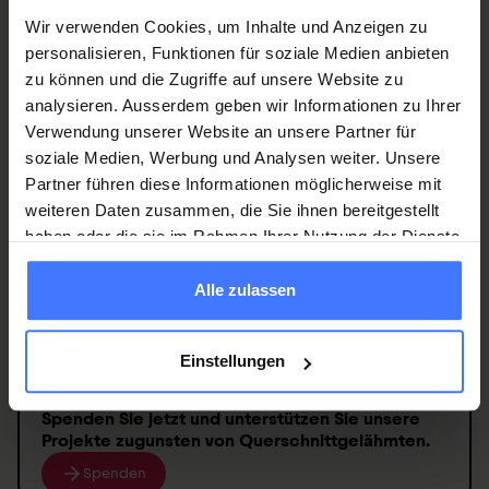
Smartphone. Für Tablets und Smartphones gibt es eine iOS
Wir verwenden Cookies, um Inhalte und Anzeigen zu
oder Android App.
personalisieren, Funktionen für soziale Medien anbieten
zu können und die Zugriffe auf unsere Website zu
analysieren. Ausserdem geben wir Informationen zu Ihrer
Verwendung unserer Website an unsere Partner für
soziale Medien, Werbung und Analysen weiter. Unsere
Partner führen diese Informationen möglicherweise mit
Werden Sie jetzt Mitglied
und erhalten Sie im
weiteren Daten zusammen, die Sie ihnen bereitgestellt
Ernstfall
250 000 Franken
.
haben oder die sie im Rahmen Ihrer Nutzung der Dienste
Mitglied werden
gesammelt haben.
Alle zulassen
Einstellungen
Spenden
Sie jetzt und unterstützen Sie unsere
Projekte zugunsten von
Querschnittgelähmten
.
Spenden