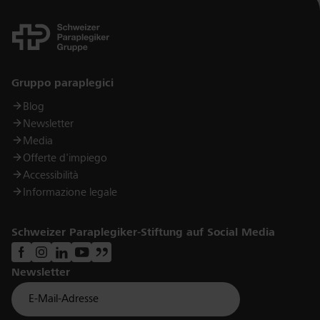
Links
Gruppo paraplegici
Blog
Newsletter
Media
Offerte d'impiego
Accessibilità
Informazione legale
Schweizer Paraplegiker-Stiftung auf Social Media
Newsletter
Für Newsletter der Paraplegiker Stiftung anmelden
Email *