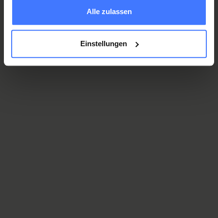
Michael Kowollik
Alle zulassen
Medico capoclinica di Unità spinale
ambi.spz@paraplegie.ch
Einstellungen
Liubov Opokina
Medico capoclinica di Unità spinale
ambi.spz@paraplegie.ch
Dr. med. Moritz Schwethelm
Medico capoclinica Unità Spinale
medizinischedienste@paraplegie.ch