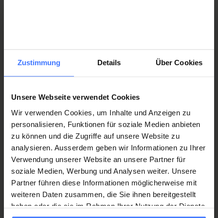
Medico capoclinica di Unità spinale
medizinischedienste@paraplegie.ch
Zustimmung
Details
Über Cookies
Dr. med. Dr. sc. nat. Anna-Sophie Favre-Hofer
Medico capoclinica Unità Spinale
medizinischedienste@paraplegie.ch
Unsere Webseite verwendet Cookies
Wir verwenden Cookies, um Inhalte und Anzeigen zu
personalisieren, Funktionen für soziale Medien anbieten
zu können und die Zugriffe auf unsere Website zu
analysieren. Ausserdem geben wir Informationen zu Ihrer
Sylwia Kowalczyk-Jurgiel
Verwendung unserer Website an unsere Partner für
Medico capoclinica Unità Spinale
medizinischedienste@paraplegie.ch
soziale Medien, Werbung und Analysen weiter. Unsere
Partner führen diese Informationen möglicherweise mit
weiteren Daten zusammen, die Sie ihnen bereitgestellt
haben oder die sie im Rahmen Ihrer Nutzung der Dienste
gesammelt haben.