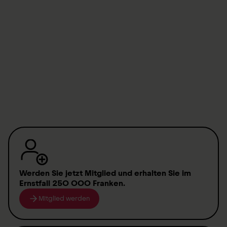
Orthotec Wheelchair sports contact
beratung-rehatechnik@orthotec.ch
T.
+41 41 939 56 10
Werden Sie jetzt Mitglied
und erhalten Sie im
Ernstfall
250 000 Franken
.
Mitglied werden