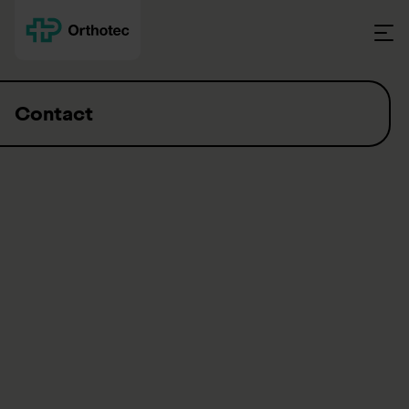
Skip to content
Contact
+41 41 939 56 10
beratung-rehatechnik@orthotec.ch
Adress
Orthotec AG